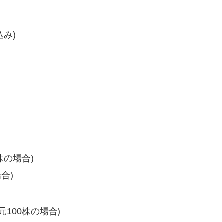
込み)
株の場合)
合)
元100株の場合)