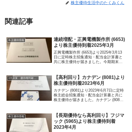
株主優待生活中のたくみくん
関連記事
連続増配・正興電機製作所 (6653)
株主優待情報
より株主優待到着2025年3月
正興電機製作所 (6653)より2025年3月13
日に定時株主招集通知・配当金計算書と
共に株主優待が届きました。今期期末配
当金は、20円でした。正興電機製作所
(6653)について 銘柄紹介まず銘柄につ
いて簡単にご紹介いたします。正興電機
【高利回り】カナデン (8081)より
3月決算・優待権利確定銘柄
製...
株主優待到着2023年6月
カナデン (8081)より2023年6月7日に定時
株主総会招集通知・配当金計算書と共に
株主優待が届きました。カナデン (8081)
について 銘柄紹介まず銘柄について簡
単にご紹介いたします。カナデン (8081)
は、１９０７年電力会社から分...
【長期優待なら高利回り】フジマ
株主優待情報
ック (5965)より株主優待到着
2023年4月