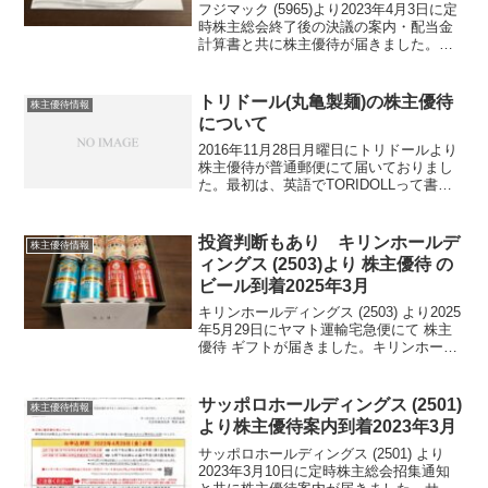
フジマック (5965)より2023年4月3日に定
時株主総会終了後の決議の案内・配当金
計算書と共に株主優待が届きました。フ
ジマック (5965)について 銘柄紹介まず
銘柄について簡単にご紹介いたします。
フジマック (5965)は、総合厨房設...
トリドール(丸亀製麺)の株主優待
株主優待情報
について
2016年11月28日月曜日にトリドールより
株主優待が普通郵便にて届いておりまし
た。最初は、英語でTORIDOLLって書い
てあったので気が付きませんでし
た・・・優待は100円券が20枚で2000円
のお食事券です。1日の釜上げ半額の時に
投資判断もあり キリンホールデ
株主優待情報
でも使...
ィングス (2503)より 株主優待 の
ビール到着2025年3月
キリンホールディングス (2503) より2025
年5月29日にヤマト運輸宅急便にて 株主
優待 ギフトが届きました。キリンホール
ディングス (2503) について 銘柄紹介ま
ず銘柄について簡単にご紹介いたしま
す。キリンホールディングス (2...
サッポロホールディングス (2501)
株主優待情報
より株主優待案内到着2023年3月
サッポロホールディングス (2501) より
2023年3月10日に定時株主総会招集通知