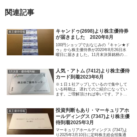
関連記事
キャンドゥ(2698)より株主優待券
株主優待情報
が届きました 2020年8月
100円ショップでおなじみの『キャン★ド
ゥ』から株主優待券が2020年8月26日水
曜日に届きました。11月末決算銘柄の中
間となり、株主優待は、年一回でこの中
間の時期に送られてきます。1単元100株
なので2000円分となりますが100円ショ
人気・アトム (7412)より株主優待
3月決算・優待権利確定銘柄
ッ...
カード到着2023年6月
※１日１社アップしているので集中して
いる時期は、遅れてのご紹介になってい
ます。ご理解頂ければ幸いです。アトム
(7412)より2023年6月29日に株主優待カー
ドが届きました。アトム (7412)につい
て 銘柄紹介まず銘柄について簡単にご
投資判断もあり・マーキュリアホ
株主優待情報
紹...
ールディングス (7347)より株主優
待到着2025年3月
マーキュリアホールディングス (7347)よ
り2025年3月10日に定時株主総会招集通