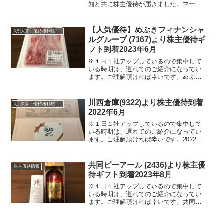
知と共に株主優待が届きました。マーキ
ュリアホールディングス (7347)につい
て 銘柄紹介まず銘柄について簡単にご
紹介いたします。マーキュリアホールデ
【人気優待】めぶきフィナンシャ
3月決算・優待権利確定銘柄
ィン...
ルグループ (7167)より株主優待ギ
フト到着2023年6月
※１日１社アップしているので集中して
いる時期は、遅れてのご紹介になってい
ます。ご理解頂ければ幸いです。めぶき
フィナンシャルグループ (7167) より2023
年6月30日にヤマト運輸宅急便にて株主優
待ギフトが届きました。めぶきフィナン
川西倉庫(9322)より株主優待到着
3月決算・優待権利確定銘柄
シャル...
2022年6月
※１日１社アップしているので集中して
いる時期は、遅れてのご紹介になってい
ます。ご理解頂ければ幸いです。2022年6
月30日に川西倉庫(9322)より定時株主総
会終了後の決議の案内・配当金計算書と
共に株主優待が届きました。川西倉庫
共同ピーアール (2436)より株主優
株主優待情報
(9322)...
待ギフト到着2023年8月
※１日１社アップしているので集中して
いる時期は、遅れてのご紹介になってい
ます。ご理解頂ければ幸いです。共同ピ
ーアール (2436)より2023年8月30日に注