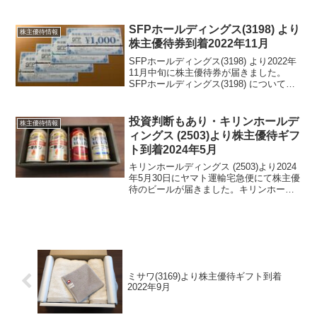
(3036) について 銘柄紹介まず銘柄につ
いて簡単にご紹介いたします。アルコニ
ックス (3036) は、双日...
SFPホールディングス(3198) より
株主優待情報
株主優待券到着2022年11月
SFPホールディングス(3198) より2022年
11月中旬に株主優待券が届きました。
SFPホールディングス(3198) について
銘柄紹介まず銘柄について簡単にご紹介
いたします。SFPホールディングス
(3198) は、磯丸水産や鳥良を運営...
投資判断もあり・キリンホールデ
株主優待情報
ィングス (2503)より株主優待ギフ
ト到着2024年5月
キリンホールディングス (2503)より2024
年5月30日にヤマト運輸宅急便にて株主優
待のビールが届きました。キリンホール
ディングス (2503) について 銘柄紹介ま
ず銘柄について簡単にご紹介いたしま
す。キリンホールディングス (250...
ミサワ(3169)より株主優待ギフト到着
2022年9月