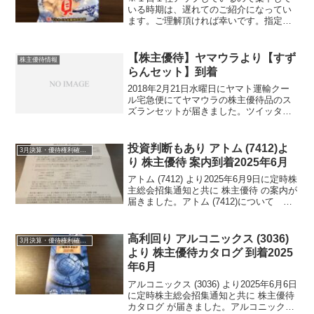
いる時期は、遅れてのご紹介になってい
ます。ご理解頂ければ幸いです。指定日
にオリックス(8591)よりヤマト運輸宅急
便にて株主優待ギフトが届きました。オ
リックス(8591)について 銘柄紹介まず
【株主優待】ヤマウラより【すず
株主優待情報
銘柄について...
らんセット】到着
2018年2月21日水曜日にヤマト運輸クー
ル宅急便にてヤマウラの株主優待品のス
ズランセットが届きました。ツイッター
では、もっと早い時期に届いている情報
があったのですが一斉発送には、限度が
ありますからね。遅い発送なり、首を長
投資判断もあり アトム (7412)よ
3月決算・優待権利確定銘柄
くして待っていまし...
り 株主優待 案内到着2025年6月
アトム (7412) より2025年6月9日に定時株
主総会招集通知と共に 株主優待 の案内が
届きました。アトム (7412)について 銘
柄紹介まず銘柄について簡単にご紹介い
たします。アトム (7412)は、ステーキ、
回転ずし中心の外食中堅の...
高利回り アルコニックス (3036)
3月決算・優待権利確定銘柄
より 株主優待カタログ 到着2025
年6月
アルコニックス (3036) より2025年6月6日
に定時株主総会招集通知と共に 株主優待
カタログ が届きました。アルコニックス