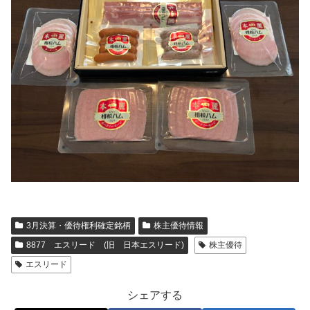
3月決算・優待権利確定銘柄
株主優待情報
8877 エスリード (旧 日本エスリード)
株主優待
エスリード
シェアする