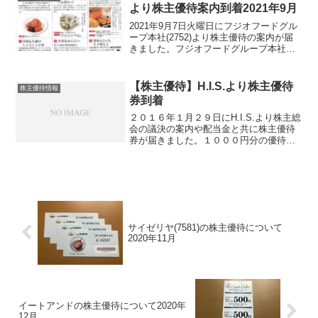
限が６ヶ...
より株主優待案内到着2021年9月
2021年9月7日火曜日にフジオフードグル
ープ本社(2752)より株主優待の案内が届
きました。フジオフードグループ本社
(2752) について 銘柄紹介まず銘柄につ
いて簡単にご紹介いたします。 フジオフ
ードグループ本社(2752) は、大阪地...
【株主優待】H.I.S.より株主優待
株主優待情報
券到着
２０１６年１月２９日にH.I.S.より株主総
会の議決の案内や配当金と共に株主優待
券が届きました。１０００円分の優待旅
行券が２枚ハウステンボスの入場割引券
１人５００円分(５名まで利用可能) １枚
ラグーナテンボスの入場割引券１人５０
０円分(５名...
サイゼリヤ(7581)の株主優待について
2020年11月
イートアンドの株主優待について2020年
12月