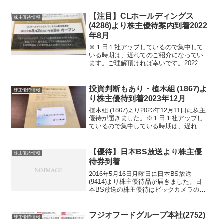
いうイメージがありますね。元々は、携
帯電話関連の会社です。ティーガイア
【注目】CLホールディングス
株主優待情報
(373...
(4286)より株主優待案内到着2022
年8月
※１日１社アップしているので集中して
いる時期は、遅れてのご紹介になってい
ます。ご理解頂ければ幸いです。2022年8
月4日にCLホールディングス(4286)よりプ
レミアム株主優待の案内が届きました。
CLホールディングス(4286)について
投資判断もあり・植木組 (1867)よ
株主優待情報
銘...
り株主優待到着2023年12月
植木組 (1867)より2023年12月11日に株主
優待が届きました。※１日１社アップし
ているので集中している時期は、遅れて
のご紹介になっています。ご理解頂けれ
ば幸いです。植木組 (1867)について 銘
柄紹介まず銘柄について簡単にご紹介
【優待】日本BS放送より株主優
株主優待情報
い...
待券到着
2016年5月16日月曜日に日本BS放送
(9414)より株主優待品が届きました。日
本BS放送の株主優待はビックカメラの商
品券です。100株で１０００円分です。ビ
ックカメラの株主優待と異なるのは、ビ
ックカメラの優待はお買い物券で有効期
フジオフードグループ本社(2752)
株主優待情報