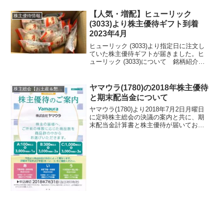
です。今回の株主総会の会場となったホ
テルは、第一ホテル両国です。両国とい
【人気・増配】ヒューリック
株主優待情報
えば相撲!!JR両...
(3033)より株主優待ギフト到着
2023年4月
ヒューリック (3033)より指定日に注文し
ていた株主優待ギフトが届きました。ヒ
ューリック (3033)について 銘柄紹介ま
ず銘柄について簡単にご紹介いたしま
す。ヒューリック (3033)は、旧富士銀行
の銀行店舗ビル管理から出発した会社
ヤマウラ(1780)の2018年株主優待
株主総会【お土産＆懇談会】巡り
で、...
と期末配当金について
ヤマウラ(1780)より2018年7月2日月曜日
に定時株主総会の決議の案内と共に、期
末配当金計算書と株主優待が届いており
ました。株主総会にについては、長野の
方で開催されているため、一度も訪問し
たことがありません。ヤマウラ(1780)の
配当金...