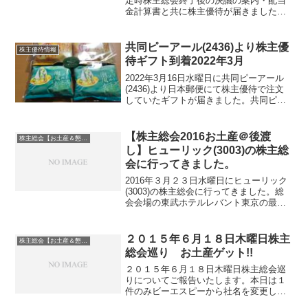
定時株主総会終了後の決議の案内・配当
金計算書と共に株主優待が届きました。
今期期末配当金は60円でしたミヨシ油脂
(4404)について 銘柄紹介まず銘柄につ
いて簡単にご紹介いたします。ミヨシ
共同ピーアール(2436)より株主優
株主優待情報
油...
待ギフト到着2022年3月
2022年3月16日水曜日に共同ピーアール
(2436)より日本郵便にて株主優待で注文
していたギフトが届きました。共同ピー
アール(2436)について 銘柄紹介まず銘
柄について簡単にご紹介いたします。共
同ピーアール(2436)は、企業パブリシテ...
【株主総会2016お土産＠後渡
株主総会【お土産＆懇談会】巡り
し】ヒューリック(3003)の株主総
会に行ってきました。
2016年３月２３日水曜日にヒューリック
(3003)の株主総会に行ってきました。総
会会場の東武ホテルレバント東京の最寄
り駅錦糸町駅です。改札付近にはいらっ
しゃいませんが外に出た所に案内の方が
いらっしゃいました。数分でホテルに到
２０１５年６月１８日木曜日株主
株主総会【お土産＆懇談会】巡り
着いたしました...
総会巡り お土産ゲット!!
２０１５年６月１８日木曜日株主総会巡
りについてご報告いたします。本日は１
件のみビーエスピーから社名を変更した
【ユニリタ(3800)】です。懇談会もあり