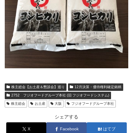
株主総会【お土産＆懇談会】巡り
12月決算・優待権利確定銘柄
2752 フジオフードグループ本社 (旧 フジオフードシステム)
株主総会
お土産
大阪
フジオフードグループ本社
シェアする
X
Facebook
はてブ