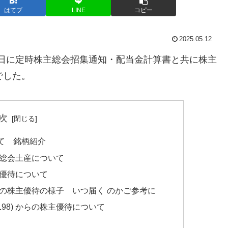
はてブ
LINE
コピー
2025.05.12
年5月7日に定時株主総会招集通知・配当金計算書と共に株主
でした。
次
いて 銘柄紹介
株主総会土産について
株主優待について
の過去の株主優待の様子 いつ届く のかご参考に
198) からの株主優待について