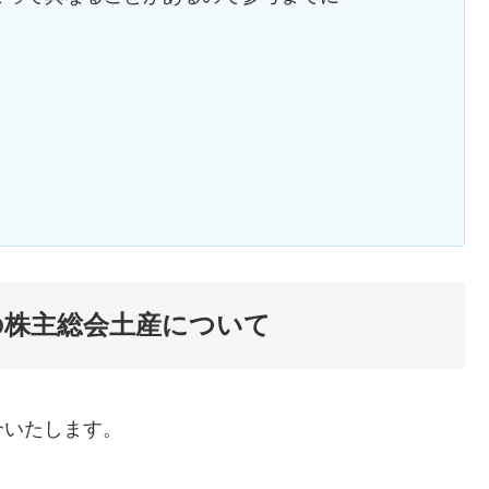
】
) の株主総会土産について
介いたします。