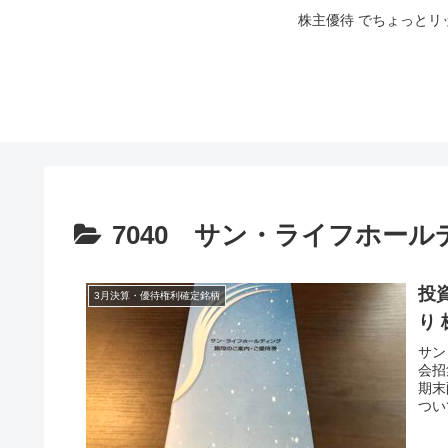
株主優待 でちょっとリ
7040 サン・ライフホールデ
投
3月決算・優待権利確定銘柄
り 
サン
会招
期末
つい