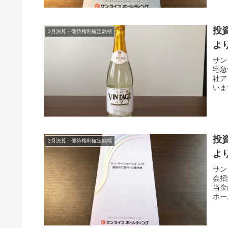
投
3月決算・優待権利確定銘柄
よ
サン
宅急
社ア
いま
投
3月決算・優待権利確定銘柄
よ
サン
会招
当金
ホー