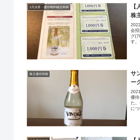
【
3月決算・優待権利確定銘柄
株
20
会招
グ(
す。
サ
株主優待情報
ー
20
優待
た。
につ