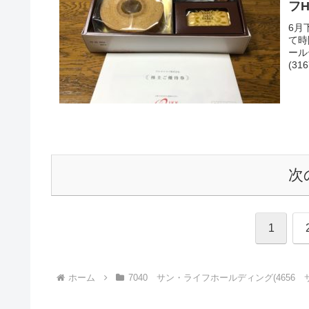
フH
6月
て時
ール
(31
次
1
ホーム
7040 サン・ライフホールディング(4656 