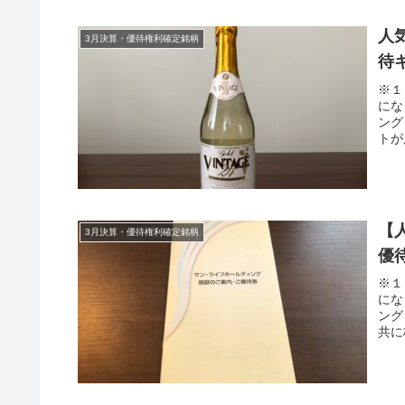
人
3月決算・優待権利確定銘柄
待
※１
にな
ング
トが
【
3月決算・優待権利確定銘柄
優待
※１
にな
ング
共に