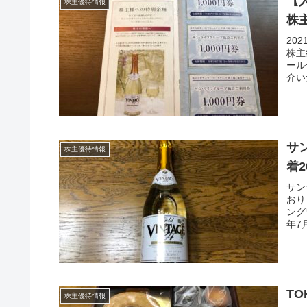
【
株主優待情報
株
20
株主
ール
介い
サ
株主優待情報
着2
サン
おり
ング
年7
TO
株主優待情報