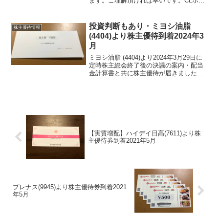
ます。ご理解頂ければ幸いです。CLホー
ルディングス (4286)より2023年8月24日
に注文していた株主優待ギフトがヤマト
運輸・ネコポスにて届きました。CLホー
投資判断もあり・ミヨシ油脂
株主優待情報
ルディ...
(4404)より株主優待到着2024年3
月
ミヨシ油脂 (4404)より2024年3月29日に
定時株主総会終了後の決議の案内・配当
金計算書と共に株主優待が届きました。
今期期末配当金は、50円配当でした。純
利益が高かったものでねミヨシ油脂
(4404)について 銘柄紹介まず銘柄につ
いて...
【実質増配】ハイデイ日高(7611)より株
主優待券到着2021年5月
プレナス(9945)より株主優待券到着2021
年5月