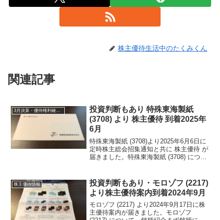
株主優待生活中のたくみくん
関連記事
投資判断もあり 特殊東海製紙
3月決算・優待権利確定銘柄
(3708) より 株主優待 到着2025年
6月
特殊東海製紙 (3708)より2025年6月6日に
定時株主総会招集通知と共に 株主優待 が
届きました。特殊東海製紙 (3708) につい
て 銘柄紹介まず銘柄について簡単にご
紹介いたします。特殊東海製紙 (3708)
は、特種製紙と東海パルプが...
投資判断もあり・モロゾフ (2217)
株主優待情報
より株主優待案内到着2024年9月
モロゾフ (2217) より2024年9月17日に株
主優待案内が届きました。モロゾフ