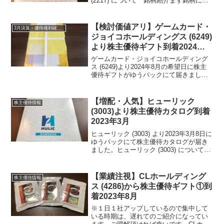
(2217) について 銘柄紹介まず銘柄につ
いて簡単にご紹介いたします。モロゾフ
(2217)は、神戸が本拠のチョコ、洋菓子
の老舗のお店です。百貨店内での...
【検討価値アリ】ゲームカード・
3月決算・優待権利確定銘柄
ジョイコホールディングス (6249)
より株主優待ギフト到着2024年8
月
ゲームカード・ジョイコホールディング
ス (6249)より2024年8月の希望日に株主
優待ギフトがゆうパックにて届きまし
た。※１日１社アップしているので集中
している時期は、遅れてのご紹介になっ
ています。ご理解頂ければ幸いです。ゲ
【増配・人気】ヒューリック
株主優待情報
ームカード・ジ...
(3003)より株主優待カタログ到着
2023年3月
ヒューリック (3003) より2023年3月8日に
ゆうパックにて株主優待カタログが届き
ました。ヒューリック (3003) について
銘柄紹介まず銘柄について簡単にご紹介
いたします。ヒューリック (3003) は、旧
富士銀行の銀行店舗ビル管...
【業績注視】CLホールディング
株主優待情報
ス (4286)から株主優待ギフト①到
着2023年8月
※１日１社アップしているので集中して
いる時期は、遅れてのご紹介になってい