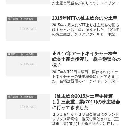
お土産と懇談会があります。ユニリタ
(3800)受付開始時刻明記なし、10時総会
開始場所：第一両国ホテル 最寄り駅：
両国この日は1社だけなのでゆっくり行き
2015年NTTの株主総会のお土産
株主総会【お土産＆懇談会】巡り
たいと思...
2015年７月末にNTTより株主総会で配る
はずだったお土産が届きました。2015年
のお土産は、クリアファイルと、筆記用
具とプリンスホテルのバームクーヘンで
す。プリンスホテルのお菓子ですからね
期待通りでおいしかったですよ賞味期限
は約２週間後で...
★2017年アートネイチャー株主
株主総会【お土産＆懇談会】巡り
総会土産＠後渡し 株主懇談会の
様子
2017年6月22日木曜日に開催されたアー
トネイチャーの株主総会に行ってきまし
た。会場は新宿のパークハイアット東京
です。新宿駅から歩いていきましたが案
内係りさんとは出会いませんでした。ホ
テル1階に入ったため、案内係りさんが1
【株主総会2015お土産＠後渡
株主総会【お土産＆懇談会】巡り
名ホテルのエレベ...
し】三菱重工業(7011)の株主総会
に行ってきました
２０１５年６月２６日金曜日にグランド
プリンス新高輪 飛天で開催された【三
菱重工業(7011)】の株主総会に出席して