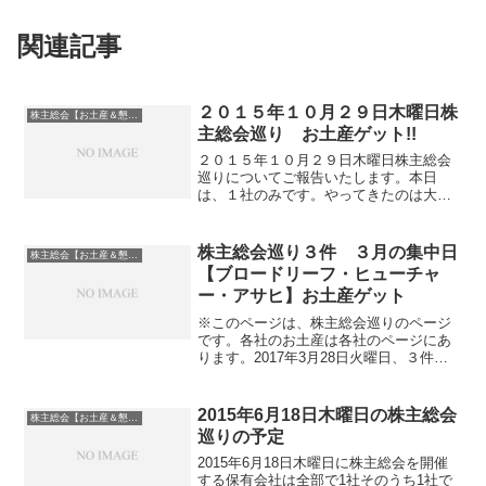
関連記事
２０１５年１０月２９日木曜日株
株主総会【お土産＆懇談会】巡り
主総会巡り お土産ゲット!!
２０１５年１０月２９日木曜日株主総会
巡りについてご報告いたします。本日
は、１社のみです。やってきたのは大阪
の堺筋本町です。こちらの地上出口と会
場手前の交差点で曲がるところに２箇所
に案内の方がいらっしゃいました。日本
株主総会巡り３件 ３月の集中日
株主総会【お土産＆懇談会】巡り
駐車場開発(2353)の株...
【ブロードリーフ・ヒューチャ
ー・アサヒ】お土産ゲット
※このページは、株主総会巡りのページ
です。各社のお土産は各社のページにあ
ります。2017年3月28日火曜日、３件の
株主総会を巡りお土産を頂きます。ま
ず、最初は、ブロードリーフの株主総会
です。場所は、品川グースの１階にある
2015年6月18日木曜日の株主総会
株主総会【お土産＆懇談会】巡り
TKPガーデンシティ...
巡りの予定
2015年6月18日木曜日に株主総会を開催
する保有会社は全部で1社そのうち1社で