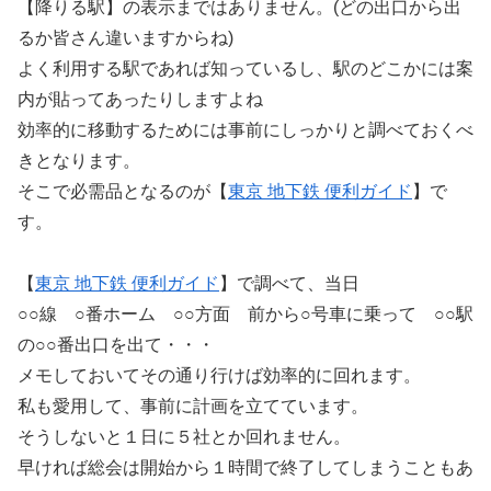
【降りる駅】の表示まではありません。(どの出口から出
るか皆さん違いますからね)
よく利用する駅であれば知っているし、駅のどこかには案
内が貼ってあったりしますよね
効率的に移動するためには事前にしっかりと調べておくべ
きとなります。
そこで必需品となるのが【
東京 地下鉄 便利ガイド
】で
す。
【
東京 地下鉄 便利ガイド
】で調べて、当日
○○線 ○番ホーム ○○方面 前から○号車に乗って ○○駅
の○○番出口を出て・・・
メモしておいてその通り行けば効率的に回れます。
私も愛用して、事前に計画を立てています。
そうしないと１日に５社とか回れません。
早ければ総会は開始から１時間で終了してしまうこともあ