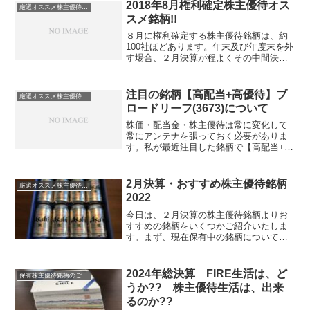
に公表されている配当＆優待利回りの計
2018年8月権利確定株主優待オス
厳選オススメ株主優待銘柄・高配当銘柄等(総合)
算と異なり、【株式購...
スメ銘柄!!
８月に権利確定する株主優待銘柄は、約
100社ほどあります。年末及び年度末を外
す場合、２月決算が程よくその中間決算
が８月となります。8月に権利確定となる
株主優待銘柄の中からおすすめ銘柄をご
紹介いたします。オススメ No.1 大人
注目の銘柄【高配当+高優待】ブ
厳選オススメ株主優待銘柄・高配当銘柄等(総合)
気 ビックカメ...
ロードリーフ(3673)について
株価・配当金・株主優待は常に変化して
常にアンテナを張っておく必要がありま
す。私が最近注目した銘柄で【高配当+高
優待】銘柄のブロードリーフ(3673)をご
紹介いたします。ブロードリーフ(3673)
は、情報・通信業に属します。自動車ア
2月決算・おすすめ株主優待銘柄
厳選オススメ株主優待銘柄・高配当銘柄等(総合)
フター市場...
2022
今日は、２月決算の株主優待銘柄よりお
すすめの銘柄をいくつかご紹介いたしま
す。まず、現在保有中の銘柄について株
主優待紹介サイトなどでは、実際に投資
を行っていない人が各種データだけでお
すすめ銘柄をご紹介していたりしますよ
2024年総決算 FIRE生活は、ど
保有株主優待銘柄のご紹介
ね。お得な情報・おいしい...
うか?? 株主優待生活は、出来
るのか??