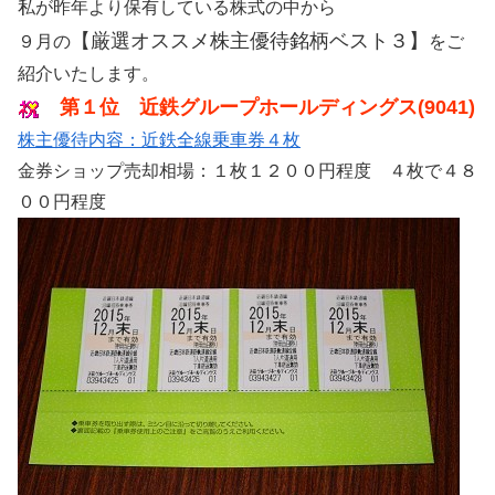
私が昨年より保有している株式の中から
【厳選オススメ株主優待銘柄ベスト３】
９月の
をご
紹介いたします。
第１位 近鉄グループホールディングス(9041)
株主優待内容：近鉄全線乗車券４枚
金券ショップ売却相場：１枚１２００円程度 ４枚で４８
００円程度