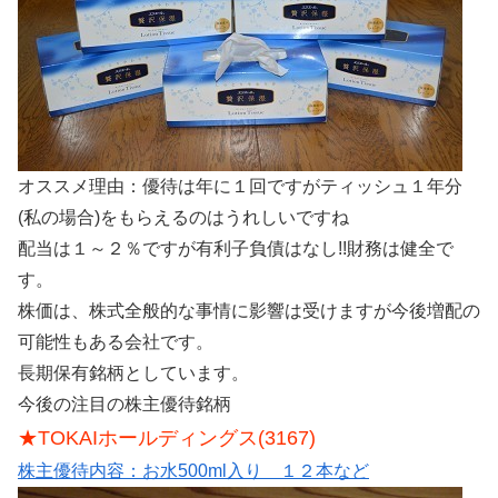
オススメ理由：優待は年に１回ですがティッシュ１年分
(私の場合)をもらえるのはうれしいですね
配当は１～２％ですが有利子負債はなし!!財務は健全で
す。
株価は、株式全般的な事情に影響は受けますが今後増配の
可能性もある会社です。
長期保有銘柄としています。
今後の注目の株主優待銘柄
★TOKAIホールディングス(3167)
株主優待内容：お水500ml入り １２本など