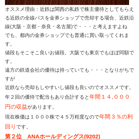
オススメ理由：近鉄は関西の私鉄で株主優待としてもらえ
る近鉄の全線パスを金券ショップで売却する場合、近鉄沿
線(大阪・京都・奈良・名古屋)で・・・と考えますよね
でも、都内の金券ショップでも普通に買い取ってくれま
す。
値段もそこそこ良いお値段。大阪でも東京でもほぼ同額で
す。
遠方の鉄道会社の優待は持っていても・・・となりがちで
すが
近鉄なら売却もしやすいし値段も良いのでオススメです。
年間１４,０００
年２回の優待で配当もあり合計すると
円の収益
があります。
年間３％の利
現在株価は１０００株で４５万程度なので
回り
です。
第２位 ANAホールディングス(9202)