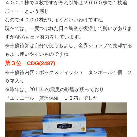
４０００株で４枚ですがそれ以降は２０００株で１枚追
加・・・という感じ
なので４０００株がちょうどいいわけですね
現在では、一度つぶれた日本航空が復活して勢いがありま
すがANAも日々努力をしています。
株主優待券は自分で使うもよし、金券ショップで売却する
もよし使いやすいものですね
第３位 CDG(2487)
株主優待内容：ボックスティッシュ ダンボール１個 ２
０箱入り
※昨年は、2011年の震災の影響が残っており
『エリエール 贅沢保湿 １２箱』でした