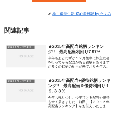
株主優待生活 初心者日記 by たくみ
関連記事
★2015年高配当銘柄ランキン
厳選オススメ株主優待銘柄・高配当銘柄等(総合)
グ!! 最高配当利回り7.97%
今年もあとわずか１２月後半に株主総会
を行ってから配当がある銘柄もあります
が多くの銘柄の配当が来ており今年の配
当がほぼ確定しているのでここで保有し
ている銘柄の2015年高配当銘柄ランキン
グを発表いたします。一般的に公表され
★2015年高配当+優待銘柄ランキ
厳選オススメ株主優待銘柄・高配当銘柄等(総合)
ている配当利回りの計...
ング!! 最高配当＆優待利回り１
９.３３%
今年も残り少し、今年頂ける配当や優待
も全て届きました。前回、【２０１５年
高配当ランキング】をお伝えいたしまし
たが今回は、配当に加えて“株主優待”も加
えた総合利回りランキングです。一般的