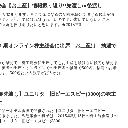
総会【お土産】情報振り返り!!先渡しor後渡し
総会が始まります。そこで気になるのが株主総会で頂けるお土産情
ますと明記して頂ければうれしいのですが書いていないところ
況を振り返りたいと思います。★2015年3...
の第４１期オンライン株主総会に出席 お土産は、抽選で
会が増えて、株主総会に出席してもお土産を頂けない傾向が増えま
では、実際の出席・オンラインでの出席者の抽選で500名に福島のお米
。500名という数字がどうか分...
＠先渡し】ユニリタ 旧ビーエスピー(3800)の株主
た
に第一ホテル両国で開催された【ユニリタ 旧ビーエスピー
してきました。※懇談会の様子は、2015年6月18日の株主総会巡りの
ニリタ 旧ビーエスピー(3800...