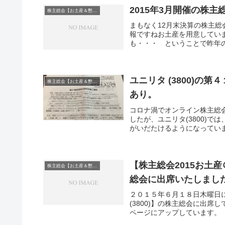
2015年3月開催の株主
株主総会【お土産＆懇談会】巡り
まもなく12月末決算の株主
報ですねお土産を用意してい
も・・・ ということで昨年の状
ユニリタ (3800)
株主総会【お土産＆懇談会】巡り
あり。
コロナ渦でオンライン株主総
したが、ユニリタ(3800)
がいだたけるようになっています
【株主総会2015お土産
株主総会【お土産＆懇談会】巡り
総会に出席いたしまし
２０１５年６月１８日木曜日
(3800)】の株主総会に出席
ページにアップしています。【ユ