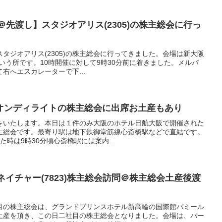
＠先渡し】スタジオアリス(2305)の株主総会に行っ
のスタジオアリス(2305)の株主総会に行ってきました。会場は新大阪
という所です。10時開催に対して9時30分前に着きました。メルパ
右へエスカレーターで下...
オンディライトの株主総会に出席お土産もあり
をいたします。本日は１件のみ大阪のホテル日航大阪で開催された
の株主総会です。最寄り駅は地下鉄御堂筋線心斎橋駅などで直結です。
時は9時30分頃心斎橋駅には案内...
ートネイチャー(7823)株主総会訪問＠株主総会土産後渡
一件目の株主総会は、グランドプリンスホテル新高輪の国際館パミール
土産を頂き、この日二社目の株主総会となりました。会場は、パー