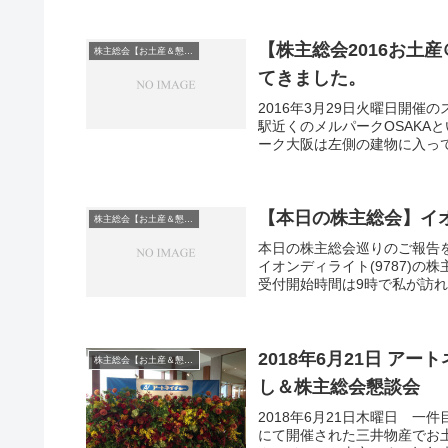
【株主総会2016お土産
株主総会【お土産＆懇談会】巡り
てきました。
2016年3月29日火曜日開催
駅近くのメルパークOSAKA
ーク大阪は左側の建物に入って
【本日の株主総会】イ
株主総会【お土産＆懇談会】巡り
本日の株主総会巡りのご報告
イオンディライト(9787)
受付開始時間は9時で私が訪れた
2018年6月21日 ア
株主総会【お土産＆懇談会】巡り
し＆株主総会懇談会
2018年6月21日木曜日 
にて開催された三井物産でお