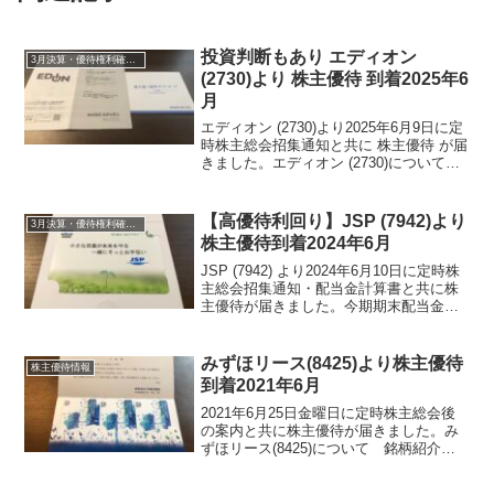
投資判断もあり エディオン
3月決算・優待権利確定銘柄
(2730)より 株主優待 到着2025年6
月
エディオン (2730)より2025年6月9日に定
時株主総会招集通知と共に 株主優待 が届
きました。エディオン (2730)について
銘柄紹介まず銘柄について簡単にご紹介
いたします。エディオン (2730) は、家電
量販店で中部・西日本が中...
【高優待利回り】JSP (7942)より
3月決算・優待権利確定銘柄
株主優待到着2024年6月
JSP (7942) より2024年6月10日に定時株
主総会招集通知・配当金計算書と共に株
主優待が届きました。今期期末配当金
は、４０円でした。年間配当金は、65円
です。前回まで株主優待は、株主総会終
了後に送られてきましたが今回から早め
みずほリース(8425)より株主優待
株主優待情報
たよう...
到着2021年6月
2021年6月25日金曜日に定時株主総会後
の案内と共に株主優待が届きました。み
ずほリース(8425)について 銘柄紹介ま
ず銘柄について簡単にご紹介いたしま
す。１９年みずほＦＧの持分会社になり