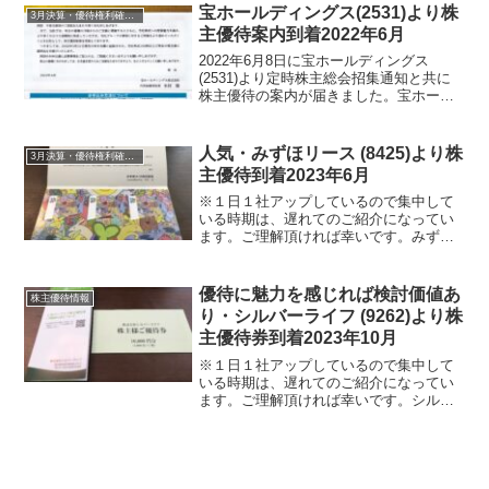
ました。以前は、興銀リースでした。丸
宝ホールディングス(2531)より株
3月決算・優待権利確定銘柄
紅とも資本業務...
主優待案内到着2022年6月
2022年6月8日に宝ホールディングス
(2531)より定時株主総会招集通知と共に
株主優待の案内が届きました。宝ホール
ディングス(2531) について 銘柄紹介ま
ず銘柄について簡単にご紹介いたしま
す。宝ホールディングス(2531)は、調味
人気・みずほリース (8425)より株
3月決算・優待権利確定銘柄
料の...
主優待到着2023年6月
※１日１社アップしているので集中して
いる時期は、遅れてのご紹介になってい
ます。ご理解頂ければ幸いです。みずほ
リース (8425)より2023年6月29日に定時
株主総会終了後の決議の案内・配当金計
算書と共に株主優待が届きました。みず
優待に魅力を感じれば検討価値あ
株主優待情報
ほリース ...
り・シルバーライフ (9262)より株
主優待券到着2023年10月
※１日１社アップしているので集中して
いる時期は、遅れてのご紹介になってい
ます。ご理解頂ければ幸いです。シルバ
ーライフ (9262)より2023年10月10日に定
時株主総会招集通知と共に株主優待券が
届きました。シルバーライフ (9262)に
つ...