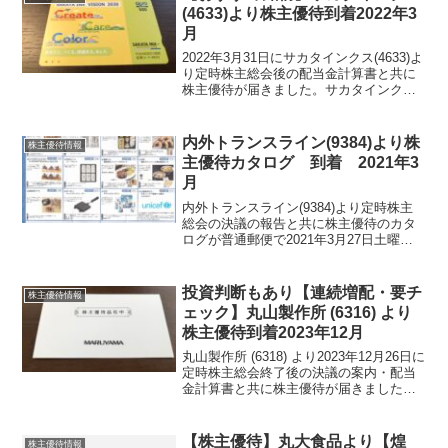
(4633)より株主優待到着2022年3
月
2022年3月31日にサカタインクス(4633)よ
り定時株主総会後の配当金計算書と共に
株主優待が届きました。サカタインクス
(4633)について 銘柄紹介まず銘柄につ
いて簡単にご紹介いたします。サカタイ
ンクス(4633)は、印刷インキで国内第...
内外トランスライン(9384)より株
株主優待情報
主優待カタログ 到着 2021年3
月
内外トランスライン(9384)より定時株主
総会の決議の報告と共に株主優待のカタ
ログが普通郵便で2021年3月27日土曜日
に届きました。かなり前のこととなりま
すが株式分割で以前1単元だった人が現在
2単元となり、その名残で、100株保有者
投資判断もあり【連続増配・要チ
株主優待情報
が15...
ェック】丸山製作所 (6316) より
株主優待到着2023年12月
丸山製作所 (6318) より2023年12月26日に
定時株主総会終了後の決議の案内・配当
金計算書と共に株主優待が届きました。
今期期末配当金は、７５円配当でした。
来期も増配して85円の見込みとなってい
ます。※１日１社アップしているので集
【株主優待】丸大食品より【煌
株主優待情報