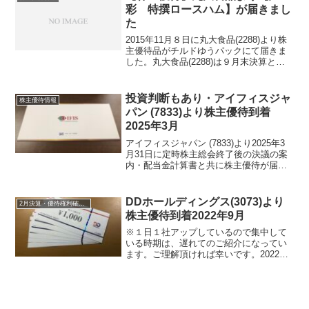
中し...
彩 特撰ロースハム】が届きまし
た
2015年11月８日に丸大食品(2288)より株
主優待品がチルドゆうパックにて届きま
した。丸大食品(2288)は９月末決算とな
っていて通常12月に入ったら送られる来
るものですが早くも届いたのでちょっと
驚きました。株主優待品は【煌彩 特撰
投資判断もあり・アイフィスジャ
株主優待情報
ロー...
パン (7833)より株主優待到着
2025年3月
アイフィスジャパン (7833)より2025年3
月31日に定時株主総会終了後の決議の案
内・配当金計算書と共に株主優待が届き
ました。今期期末配当金は、19.5円でし
た。アイフィスジャパン (7833)につい
て 銘柄紹介まず銘柄について簡単に
DDホールディングス(3073)より
2月決算・優待権利確定銘柄
ご...
株主優待到着2022年9月
※１日１社アップしているので集中して
いる時期は、遅れてのご紹介になってい
ます。ご理解頂ければ幸いです。2022年9
月2日にDDホールディングス(3073)より株
主優待券が届きました。DDホールディン
グス(3073)について 銘柄紹介まず銘柄...