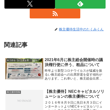
株主優待生活中のたくみくん
関連記事
2021年6月に株主総会開催時の議
株主総会【お土産＆懇談会】巡り
決権行使に伴う、粗品について
昨年より新型コロナウイルスが猛威を振
るい株主総会への出席辞退を促す傾向が
あります。これ幸いと、株主総会出席者
に配っていたお土産についても続々と廃
止されています。ただ、議決権行使をし
てもらわないと株主総会開催時の決議に
【株主優待】NECキャピタルソリ
株主優待情報
影響がある可能性もありま...
ューションの株主優待について
２０１６年８月９日に先日８月３日にイ
ンターネットよりNECキャピタルソリュ