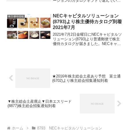
ーションのカタログギフトで選んでいた
ものがゆうパックにて届きました。２～
３週間後ということでしたが１週間で届
くとは早いですね選んだのはカレー４食
NECキャピタルソリューション
株主優待情報
セットです。チキンカレ...
(8793)より株主優待カタログ到着
2021年7月
2021年7月2日金曜日にNECキャピタルソ
リューション(8793)より普通郵便で株主
優待カタログが届きました。NECキャピ
タルソリューション(8793)について 銘
柄紹介まず銘柄について簡単にご紹介い
たします。 NECキャピタルソリューシ...
★2016年株主総会土産あり予想 富士通
(6702)より株主総会招集通知到着
▼株主総会土産廃止▼日本エスリード
(8877)株主総会招集通知到着
ホーム
8793 NECキャピタルソリューション