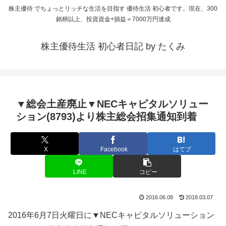
株主優待 でちょっとリッチな生活を目指す 優待生活 初心者です。現在、300
銘柄以上、投資資金+損益＝7000万円達成
株主優待生活 初心者日記 by たくみ
▼総会土産廃止▼NECキャピタルソリュー
ション(8793)より株主総会招集通知到着
X
Facebook
はてブ
LINE
コピー
2016.06.08
2018.03.07
2016年6月7日火曜日に▼NECキャピタルソリューション