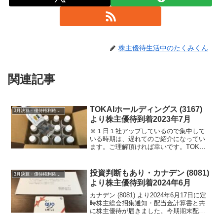
株主優待生活中のたくみくん
関連記事
TOKAIホールディングス (3167)
3月決算・優待権利確定銘柄
より株主優待到着2023年7月
※１日１社アップしているので集中して
いる時期は、遅れてのご紹介になってい
ます。ご理解頂ければ幸いです。TOKAI
ホールディングス (3167) より2023年7月
27日に佐川急便にてお水が届きました。
TOKAIホールディングス (3167)...
投資判断もあり・カナデン (8081)
3月決算・優待権利確定銘柄
より株主優待到着2024年6月
カナデン (8081) より2024年6月17日に定
時株主総会招集通知・配当金計算書と共
に株主優待が届きました。今期期末配当
金は、29円でした。年間配当金は、53円