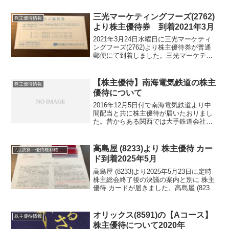
でした。カナデン (8081) について 銘柄
紹介まず銘柄について簡単にご紹...
三光マーケティングフーズ(2762)
株主優待情報
より株主優待券 到着2021年3月
2021年3月24日水曜日に三光マーケティ
ングフーズ(2762)より株主優待券が普通
郵便にて到着しました。三光マーケティ
ングフーズ(2762)株価低迷中の銘柄で価
格的には、お買い得かもしれませんね。
金の蔵などの居酒屋チェーンを展開して
【株主優待】南海電気鉄道の株主
株主優待情報
いる会...
優待について
2016年12月5日付で南海電気鉄道より中
間配当と共に株主優待が届いたおりまし
た。昔からある関西では大手鉄道会社で
すから経営状態は、横ばいです。みんな
こんな感じなので良くも悪くもありませ
ん。まぁ比較的安定しているといえるの
高島屋 (8233)より 株主優待 カー
2月決算・優待権利確定銘柄
かな??株主優待も...
ド到着2025年5月
高島屋 (8233)より2025年5月23日に定時
株主総会終了後の決議の案内と別に 株主
優待 カードが届きました。高島屋 (8233)
について 銘柄紹介まず銘柄について簡
単にご紹介いたします。高島屋 (8233)
は、百貨店の高島屋の運営会...
オリックス(8591)の【Aコース】
株主優待情報
株主優待について2020年