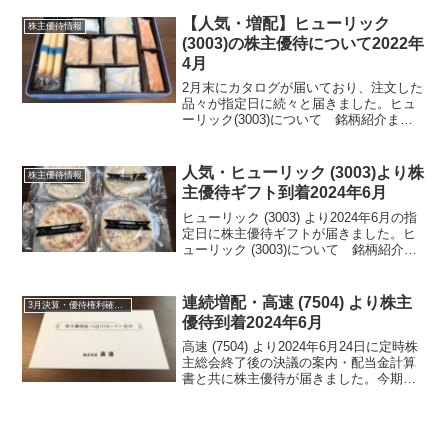
り選んでおりました。各月１０日～２０
日ま間でお届けとなっておりましたが８
【人気・増配】ヒューリック
株主優待情報
月はお盆があるためか...
(3003)の株主優待について2022年
4月
2月末にカタログが届いており、注文した
品々が指定日に続々と届きました。ヒュ
ーリック(3003)について 銘柄紹介まず
銘柄について簡単にご紹介いたします。
ヒューリック(3003)は、旧富士銀行の銀
行店舗ビル管理から出発した会社で、都
人気・ヒューリック (3003)より株
株主優待情報
区内の駅近...
主優待ギフト到着2024年6月
ヒューリック (3003) より2024年6月の指
定日に株主優待ギフトが届きました。ヒ
ューリック (3003)について 銘柄紹介ま
ず銘柄について簡単にご紹介いたしま
す。ヒューリック (3003)は、旧富士銀行
の銀行店舗ビル管理から出発した会...
連続増配・高速 (7504) より株主
3月決算・優待権利確定銘柄
優待到着2024年6月
高速 (7504) より2024年6月24日に定時株
主総会終了後の決議の案内・配当金計算
書と共に株主優待が届きました。今期期
末配当金は、28円でした。年間配当金
は、52円でした。高速 (7504) について
銘柄紹介まず銘柄について簡単にご...