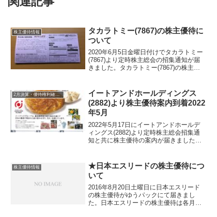
関連記事
タカラトミー(7867)の株主優待に
株主優待情報
ついて
2020年6月5日金曜日付けでタカラトミー
(7867)より定時株主総会の招集通知が届
きました。タカラトミー(7867)の株主優
待は、トミカやリカちゃんとなりますが
オンラインショップでの割引券もいただ
けます。保有期間によって異なりますが
イートアンドホールディングス
2月決算・優待権利確定銘柄
最大4...
(2882)より株主優待案内到着2022
年5月
2022年5月17日にイートアンドホールデ
ィングス(2882)より定時株主総会招集通
知と共に株主優待の案内が届きました。
イートアンドホールディングス(2882)に
ついて 銘柄紹介まず銘柄について簡単
にご紹介いたします。イートアンドホー
★日本エスリードの株主優待につ
株主優待情報
ルディ...
いて
2016年8月20日土曜日に日本エスリード
の株主優待がゆうパックにて届きまし
た。日本エスリードの株主優待は各月の
品より選ぶようになっていて８月の品よ