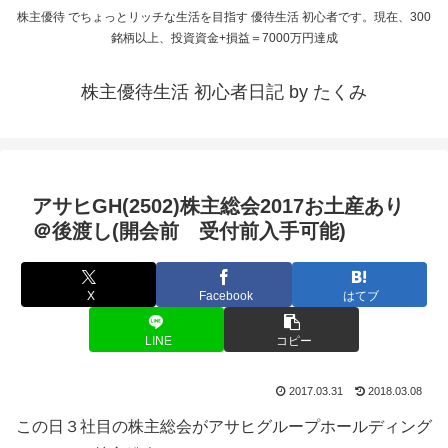
株主優待 でちょっとリッチな生活を目指す 優待生活 初心者です。現在、300
銘柄以上、投資資金+損益＝7000万円達成
株主優待生活 初心者日記 by たくみ
アサヒGH(2502)株主総会2017お土産あり
＠後渡し(開会前 受付前入手可能)
X
Facebook
はてブ
LINE
コピー
2017.03.31
2018.03.08
この日３社目の株主総会がアサヒグループホールディング