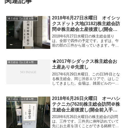
関連記事
2018年6月27日水曜日 オイシッ
株主総会【お土産＆懇談会】巡り
クスドット大地(3182)株主総会訪
問＠株主総会土産後渡し(開会前
入手可能)
2018年6月27日水曜日の株主総会巡り
は、全部で四件の予定です。まずは、午
前の部の三件から巡っていきます。午後
が1件となります。全四件の株主総会会場
の場所等を考慮して、巡る順番を決めま
した。移動手段はいろいろとありました
★2017年シダックス株主総会お
株主総会【お土産＆懇談会】巡り
が今回、午前の三件...
土産あり＠先渡し
2017年6月29日木曜日、この日3件目とな
る株主総会、同じ渋谷エリアで、はしご
してきました。会場は、雑居ビルの一室
という感じでほかの会社もこちらで総会
が開かれるようで会場の玄関前で案内係
さんが看板を持っていました。会場は七
2018年6月26日火曜日 オーハシ
株主総会【お土産＆懇談会】巡り
階ですが受付は6...
テクニカ(7628)株主総会訪問＠株
主総会土産後渡し(開会前入手可
能)
2018年6月26日火曜日の株主総会の訪問
は、三件です。三件共に例年訪れていて
先にお土産を頂くことができる銘柄で