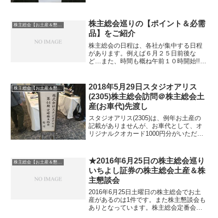
す。この日は、時間があまりなかったた
め、効率よく回って終える必要がありま
した。この日の株主総会 日本電信電話 オ
株主総会巡りの【ポイント＆必需
株主総会【お土産＆懇談会】巡り
ーハシテクニカ ...
品】をご紹介
株主総会の日程は、各社が集中する日程
があります。例えば６月２５日前後な
ど…また、時間も概ね午前１０時開始!!一
日に１～２社であれば問題ありませんが
集中日になれば保有している会社でも１
５社程度重なります。１日にいくつも出
2018年5月29日スタジオアリス
株主総会【お土産＆懇談会】巡り
席したい時は、時間との...
(2305)株主総会訪問＠株主総会土
産(お車代)先渡し
スタジオアリス(2305)は、例年お土産の
記載がありませんが、お車代として、オ
リジナルクオカード1000円分がいただけ
ます。スタジオアリス(2305)株主総会土
産先渡し株主総会開会時刻は、10時で受
付開始時間は9時となっています。会場
★2016年6月25日の株主総会巡り
株主総会【お土産＆懇談会】巡り
は、大...
いちよし証券の株主総会土産＆株
主懇談会
2016年6月25日土曜日の株主総会でお土
産があるのは1件です。また株主懇談会も
ありとなっています。株主総会定番会場
のロイヤルパークです。案内係りさんも