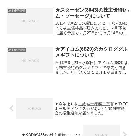
しますが・・・実は、隠れ株主優待が他
にもあるんです。一部の店舗にしかない
★スターゼン(8043)の株主優待(ハ
株主優待情報
のですが【イ...
ム・ソーセージ)について
2016年7月27日水曜日にスターゼン(8043)
より株主優待品が届きました。７月下旬
に届く予定で７月27日から８月14日の間
で指定可能となっており７月27日に届く
ように指定しておきました。チルドゆう
パックで届きました。ローマイヤのハム
★アイコム(6820)のカタロググル
株主優待情報
ソー...
メギフトについて
2016年6月29日水曜日にアイコム(6820)よ
り株主優待のグルメギフトの案内が届き
ました。申し込みは１２月１６日までと
なっています。フルーツなどはお届け時
期の指定があります。配達日は投函から
１５日以降で指定可能送り先の住所・氏
名の変更し...
▼今年より株主総会土産廃止宣言▼JXTG
ホールディングス(5020)より定時株主総
会の招集通知が届きました。
★KDDI(9433)の株主優待について