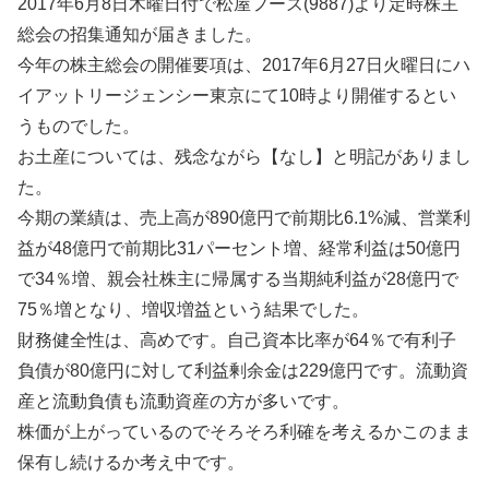
2017年6月8日木曜日付で松屋フーズ(9887)より定時株主
総会の招集通知が届きました。
今年の株主総会の開催要項は、2017年6月27日火曜日にハ
イアットリージェンシー東京にて10時より開催するとい
うものでした。
お土産については、残念ながら【なし】と明記がありまし
た。
今期の業績は、売上高が890億円で前期比6.1%減、営業利
益が48億円で前期比31パーセント増、経常利益は50億円
で34％増、親会社株主に帰属する当期純利益が28億円で
75％増となり、増収増益という結果でした。
財務健全性は、高めです。自己資本比率が64％で有利子
負債が80億円に対して利益剰余金は229億円です。流動資
産と流動負債も流動資産の方が多いです。
株価が上がっているのでそろそろ利確を考えるかこのまま
保有し続けるか考え中です。