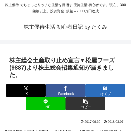
株主優待 でちょっとリッチな生活を目指す 優待生活 初心者です。現在、300
銘柄以上、投資資金+損益＝7000万円達成
株主優待生活 初心者日記 by たくみ
株主総会土産取り止め宣言▼松屋フーズ
(9887)より株主総会招集通知が届きまし
た。
X
Facebook
はてブ
LINE
コピー
2017.06.10
2018.03.07