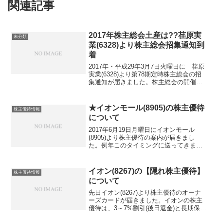
関連記事
2017年株主総会土産は??荏原実
未分類
業(6328)より株主総会招集通知到
着
2017年・平成29年3月7日火曜日に 荏原
実業(6328)より第78期定時株主総会の招
集通知が届きました。株主総会の開催要
項としては、2017年・平成29年3月24日
金曜日に東京都中央区銀座のコートヤー
ド・マリオット銀座東武ホテルにて午
★イオンモール(8905)の株主優待
株主優待情報
前...
について
2017年6月19日月曜日にイオンモール
(8905)より株主優待の案内が届きまし
た。例年このタイミングに送ってきます
ので社内的に何かこのタイミングである
必要があることでしょう・・・普通は、5
月に株主総会があればその関連郵便物と
イオン(8267)の【隠れ株主優待】
株主優待情報
一緒に送ること...
について
先日イオン(8267)より株主優待のオーナ
ーズカードが届きました。イオンの株主
優待は、3～7%割引(後日返金)と長期保有
者はイオンギフトカードをいただけたり