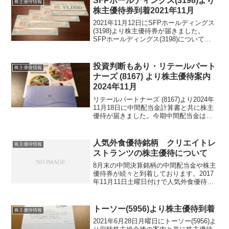
SFPホールディングス(3198)より
株主優待情報
週間程...
株主優待券到着2021年11月
2021年11月12日にSFPホールディングス
(3198)より株主優待券が届きました。
SFPホールディングス(3198)について
銘柄紹介まず銘柄について簡単にご紹介
いたします。SFPホールディングス
(3198)は、磯丸水産や鳥良を運営して...
投資判断もあり・リテールパート
株主優待情報
ナーズ (8167) より株主優待案内
2024年11月
リテールパートナーズ (8167)より2024年
11月18日に中間配当金計算書と共に株主
優待が届きました。今期中間配当金は、
14円でした。リテールパートナーズ
(8167)について 銘柄紹介まず銘柄につ
いて簡単にご紹介いたします。リテール
人気外食優待銘柄 クリエイトレ
株主優待情報
パ...
ストランツの株主優待について
8月末の中間決算銘柄の中間配当金や株主
優待券が続々と到着しております。2017
年11月11日土曜日付けで人気外食優待銘
柄のクリエイト・レストランツ・ホール
ディングス(3387)より中間配当金計算書
と株主優待券が届いておりました。中間
トーソー(5956)より株主優待到着
株主優待情報
配当金は...
2021年6月28日月曜日にトーソー(5956)よ