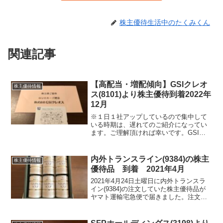
株主優待生活中のたくみくん
関連記事
【高配当・増配傾向】GSIクレオ
株主優待情報
ス(8101)より株主優待到着2022年
12月
※１日１社アップしているので集中して
いる時期は、遅れてのご紹介になってい
ます。ご理解頂ければ幸いです。GSIク
レオス(8101) より2022年12月7日に株主
優待が届きました。GSIクレオス(8101)に
ついて 銘柄紹介まず銘柄について簡...
内外トランスライン(9384)の株主
株主優待情報
優待品 到着 2021年4月
2021年4月24日土曜日に内外トランスラ
イン(9384)の注文していた株主優待品が
ヤマト運輸宅急便で届きました。注文の
はがきは、3月31日水曜日に投函しており
ました。株主優待の案内には、一カ月程
度で届くと書いてありましたが例年通り3