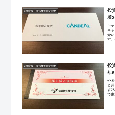
投資
3月決算・優待権利確定銘柄
着2
キャ
キャ
介い
す。
投資
3月決算・優待権利確定銘柄
年
やま
と共
ず銘
で東