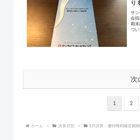
り 
サン
会招
期末
つい
次
1
2
ホーム
決算月別
3月決算・優待権利確定銘