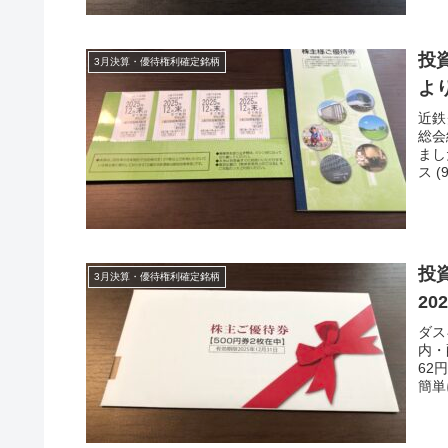
投
3月決算・優待権利確定銘柄
より
近鉄
総会
まし
ス (
投資
3月決算・優待権利確定銘柄
20
ダス
内・
62
簡単