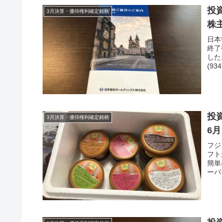
投
3月決算・優待権利確定銘柄
株
日本
終了
した
(9
投資
3月決算・優待権利確定銘柄
6月
フジ
フト
簡単
ーパ