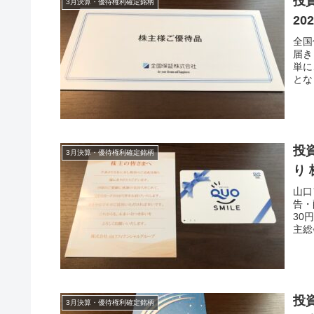
投資
3月決算・優待権利確定銘柄
20
全国
届き
単に
とな
投
3月決算・優待権利確定銘柄
り 
山口
告・
30
主総
投
3月決算・優待権利確定銘柄