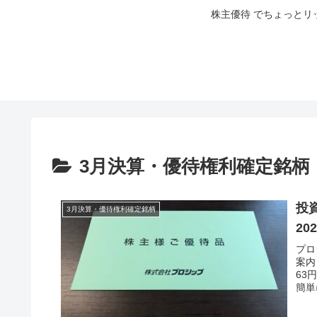
株主優待 でちょっとリ
3月決算・優待権利確定銘柄
投資
3月決算・優待権利確定銘柄
20
プロ
案内
63
簡単