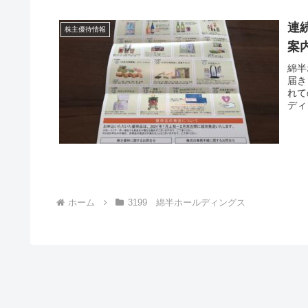
連
株主優待情報
案内
綿半
届き
れて
ディ
ホーム
3199 綿半ホールディングス