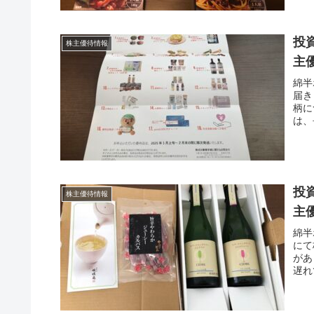
投
株主優待情報
主
綿半
届き
柄に
は、
投
株主優待情報
主
綿半
にて
があ
遅れ