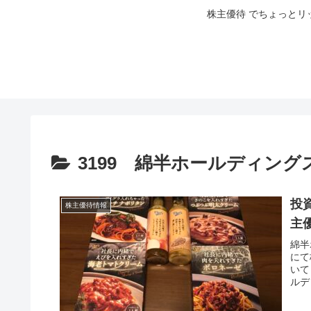
株主優待 でちょっとリ
3199 綿半ホールディング
投
株主優待情報
主
綿半
にて
いて
ルディ