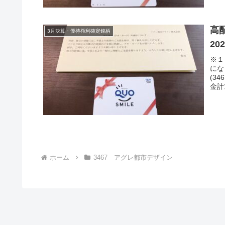
高
3月決算・優待権利確定銘柄
20
※１
にな
(3
金計
ホーム
3467 アグレ都市デザイン