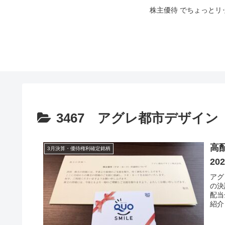
株主優待 でちょっとリ
3467 アグレ都市デザイン
高
3月決算・優待権利確定銘柄
20
アグ
の決
配当
紹介