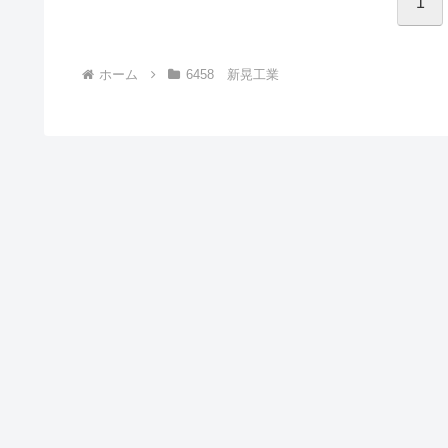
1
ホーム
6458 新晃工業