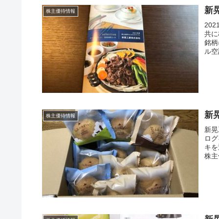
新晃
株主優待情報
20
共に
銘柄
ル空
新晃
株主優待情報
新晃
ログ
キを
株主