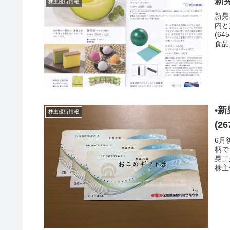
新晃
株主優待情報
新晃
内と
(6
食品
•新
株主優待情報
(2
6月
柄で
晃工
株主