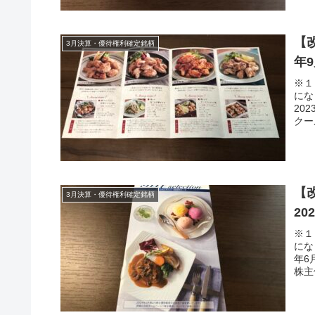
【改
3月決算・優待権利確定銘柄
年
※１
にな
20
クー
【
3月決算・優待権利確定銘柄
20
※１
にな
年6
株主