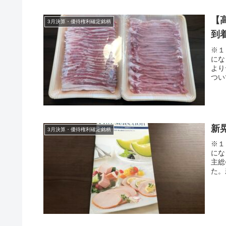
【
3月決算・優待権利確定銘柄
到着
※１
にな
より
つい
新晃
3月決算・優待権利確定銘柄
※１
にな
主総
た。