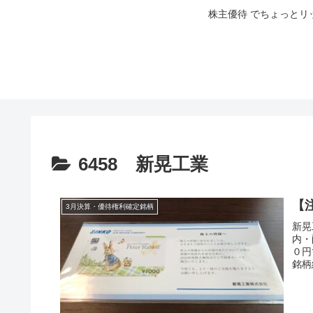
株主優待 でちょっとリ
6458 新晃工業
【注
3月決算・優待権利確定銘柄
新晃
内・
０円
銘柄