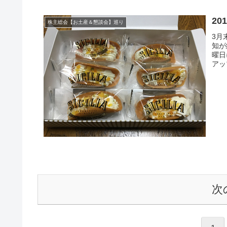
2
株主総会【お土産＆懇談会】巡り
3月
知が
曜日
アッ
次