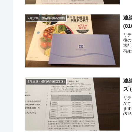
連
2月決算・優待権利確定銘柄
(8
リテ
後の
末配
柄紹
連
2月決算・優待権利確定銘柄
ズ 
リテ
がき
まず
(81