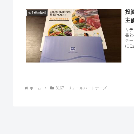
投
株主優待情報
主優
リテ
書と
テー
にご
ホーム
8167 リテールパートナーズ