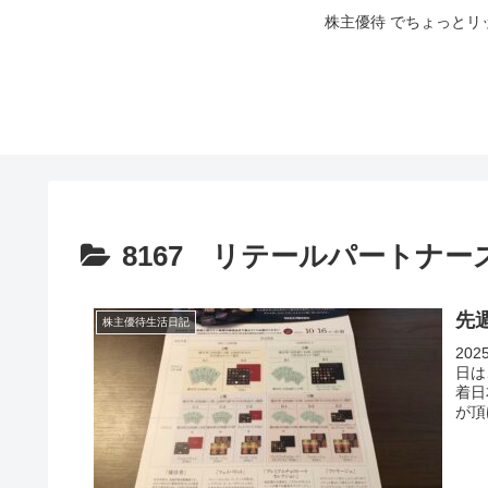
株主優待 でちょっとリ
8167 リテールパートナー
先週
株主優待生活日記
20
日は
着日
が頂