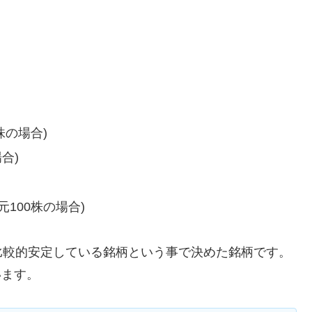
株の場合)
合)
元100株の場合)
比較的安定している銘柄という事で決めた銘柄です。
います。