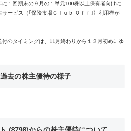
、年に１回期末の９月の１単元100株以上保有者向けに
生サービス（｢保険市場Ｃｌｕｂ Ｏｆｆ｣）利用権が
優待送付のタイミングは、11月終わりから１２月初めにゆ
)の過去の株主優待の様子
(8798)からの株主優待について