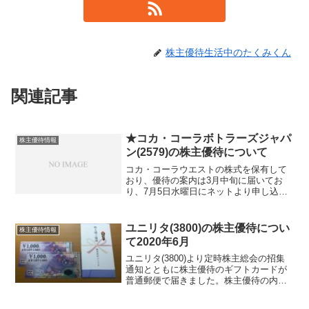
株主優待生活中のたくみくん
関連記事
★コカ・コーラボトラーズジャパ
株主優待情報
ン(2579)の株主優待について
コカ・コーラウエストの株式を保有して
おり、優待の案内は3月中旬に届いてお
り、7月5日水曜日にネットより申し込み
を行いました。そして10日後、7月15日土
曜日にゆうパックにて届きました。100株
で45ポイント 基本的にはペットボトル
ユニリタ(3800)の株主優待につい
株主優待情報
18本です...
て2020年6月
ユニリタ(3800)より定時株主総会の招集
通知とともに株主優待のギフトカードが
普通郵便で届きました。株主優待の内容
は、例年通りで100株以上でJCBギフトカ
ード2000円分をいただけます。500株以