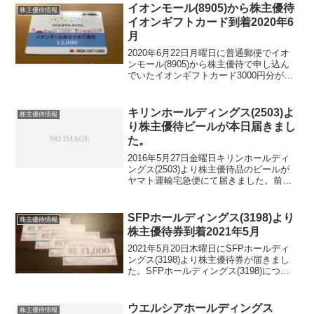
上からJCBギフトカードが4000円分で
イオンモール(8905)から株主優待
株主優待情報
す...
イオンギフトカード到着2020年6
月
2020年6月22日月曜日に普通郵便でイオ
ンモール(8905)から株主優待で申し込ん
でいたイオンギフトカード3000円分が届
きました。イオンギフトカードが券面
は、例年通りです。イオンギフトカード
は、イオン系列のお店で1円単位で利用す
キリンホールディングス(2503)よ
株主優待情報
ることが...
り株主優待ビールが本日届きまし
た。
2016年5月27日金曜日キリンホールディ
ングス(2503)より株主優待品のビールが
ヤマト運輸宅急便にて届きました。前日
に電話番号・メールをヤマト運輸に登録
してあるので配達予告メールが届いてお
りました。２０１６年株主優待種類セッ
SFPホールディングス(3198)より
株主優待情報
トA一番搾り...
株主優待券到着2021年5月
2021年5月20日木曜日にSFPホールディ
ングス(3198)より株主優待券が届きまし
た。SFPホールディングス(3198)につい
て 銘柄紹介まず銘柄について簡単にご
紹介いたします。SFPホールディングス
(3198)は、磯丸水産などの居酒屋...
ウエルシアホールディングス
株主優待情報