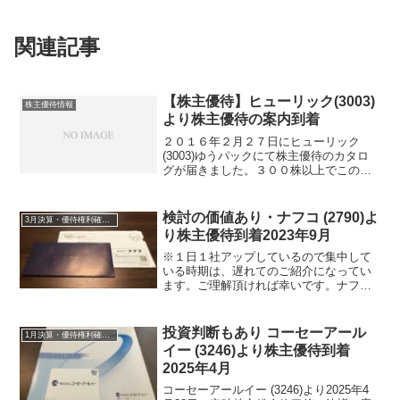
関連記事
【株主優待】ヒューリック(3003)
株主優待情報
より株主優待の案内到着
２０１６年２月２７日にヒューリック
(3003)ゆうパックにて株主優待のカタロ
グが届きました。３００株以上でこのグ
ルメカタログギフト３０００円相当１点
となりますが３年以上保有している方は
２点となります。申込期限は６ヵ月後の
検討の価値あり・ナフコ (2790)よ
3月決算・優待権利確定銘柄
２０１６年８月２６日...
り株主優待到着2023年9月
※１日１社アップしているので集中して
いる時期は、遅れてのご紹介になってい
ます。ご理解頂ければ幸いです。ナフコ
(2790)より2023年9月1日頃に株主優待の
ギフトカードが届きました。ナフコ
(2790)について 銘柄紹介まず銘柄につ
投資判断もあり コーセーアール
1月決算・優待権利確定銘柄
いて簡...
イー (3246)より株主優待到着
2025年4月
コーセーアールイー (3246)より2025年4