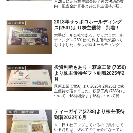
月28日に定時株主総会終了後の決議の案
内・配当金計算書と共に株主優待が届き
ました。今期期末配当金は、24円でし
た。コーセーアールイー (3246)につい
て 銘柄紹介まず銘柄について簡単にご
2018年サッポロホールディング
株主優待情報
紹介...
ス(2501)より株主優待 到着!!
大手ビール会社である、サッポロホール
ディングス(2501)から株主優待が届いて
おりました。サッポロホールディングス
は、サッポロビールの会社ですね。以前
は、株主総会でもお土産を頂くことが出
来た銘柄ですが経営面でもいろいろとあ
り、お土産は廃止に...
投資判断もあり・萩原工業 (7856)
株主優待情報
より株主優待ギフト到着2025年2
月
萩原工業 (7856) より2025年2月25日に株
主優待が届きました。萩原工業 (7856) に
ついて 銘柄紹介まず銘柄について簡単
にご紹介いたします。萩原工業 (7856)
は、岡山にある企業でブルーシート・工
事現場で囲っている防音シート...
ティーガイア(3738)より株主優待
3月決算・優待権利確定銘柄
到着2022年6月
※１日１社アップしているので集中して
いる時期は、遅れてのご紹介になってい