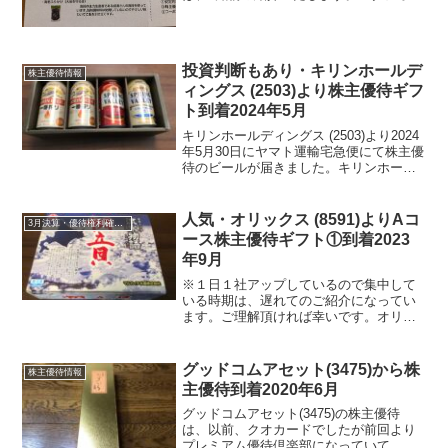
リス(2305)の2018年株主優待についてス
タジオアリスは、子供向け写真館を運営
しており、決算月を2月に変更。そして、
中間...
投資判断もあり・キリンホールデ
株主優待情報
ィングス (2503)より株主優待ギフ
ト到着2024年5月
キリンホールディングス (2503)より2024
年5月30日にヤマト運輸宅急便にて株主優
待のビールが届きました。キリンホール
ディングス (2503) について 銘柄紹介ま
ず銘柄について簡単にご紹介いたしま
す。キリンホールディングス (250...
人気・オリックス (8591)よりAコ
3月決算・優待権利確定銘柄
ース株主優待ギフト①到着2023
年9月
※１日１社アップしているので集中して
いる時期は、遅れてのご紹介になってい
ます。ご理解頂ければ幸いです。オリッ
クス (8591)より2023年9月2日に注文して
いた株主優待ギフトがヤマト運輸クール
宅急便にて届きました。オリックス
グッドコムアセット(3475)から株
株主優待情報
(8591)...
主優待到着2020年6月
グッドコムアセット(3475)の株主優待
は、以前、クオカードでしたが前回より
プレミアム優待倶楽部になっていて、電