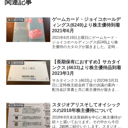
関連記事
ゲームカード・ジョイコホールデ
株主優待情報
ィングス(6249)より株主優待到着
2021年6月
2021年6月19日土曜日にゲームカード・
ジョイコホールディングス(6249)より株
主優待のカタログが届きました。定時株
主総会後の案内(配当金支払通知書・決議
の案内)は、別途前日に届いていました。
ゲームカード・ジョイコホールディング
【長期保有におすすめ】サカタイ
株主優待情報
ス(62...
ンクス (4633)より株主優待品到着
2023年3月
サカタインクス (4633)より2023年3月31
日に定時株主総会終了後の決議の案内・
配当金計算書と共に株主優待が届きまし
た。サカタインクス (4633) について 銘
柄紹介まず銘柄について簡単にご紹介い
たします。サカタインクス (4633...
スタジオアリスそしてオイシック
株主優待情報
スの2018年株主優待について
2018年8月末決算銘柄を中心に株主優待が
続々と届いております。その中から今日
は、2銘柄ご紹介いたします。スタジオア