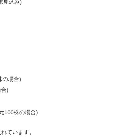
末見込み)
株の場合)
合)
元100株の場合)
入れています。