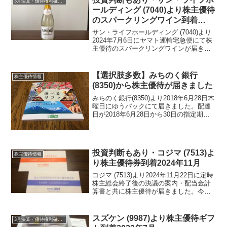
3月決算・優待権利確定銘柄
ールディング (7040)より株主優待
のスパークリングワイン到着
2024年7月
サン・ライフホールディング (7040)より
2024年7月6日にヤマト運輸宅急便にて株
主優待のスパークリングワインが届きま
した。※１日１社アップしているので集
中している時期は、遅れてのご紹介にな
っています。ご理解頂ければ幸いです。
【選択肢多数】みちのく銀行
株主優待情報
サン・ライ...
(8350)から株主優待が届きました
みちのく銀行(8350)より2018年6月28日木
曜日にゆうパックにて届きました。配達
日が2018年6月28日から30日の指定期間
に配達するように表示がありました。
2015年ぐらいにも一度保有して株主優待
で頂いてような記憶があります。青森
県...
投資判断もあり・コジマ (7513)よ
株主優待情報
り株主優待券到着2024年11月
コジマ (7513)より2024年11月22日に定時
株主総会終了後の決議の案内・配当金計
算書と共に株主優待が届きました。今期
期末配当金は、16円でした。コジマ
(7513) について 銘柄紹介まず銘柄につ
いて簡単にご紹介いたします。コジマ ...
スズケン (9987)より株主優待ギフ
3月決算・優待権利確定銘柄