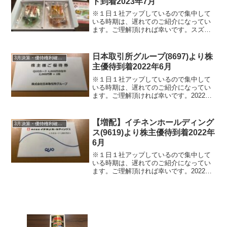
ト到着2023年7月
※１日１社アップしているので集中して
いる時期は、遅れてのご紹介になってい
ます。ご理解頂ければ幸いです。スズケ
ン (9987)より2023年7月4日に日本郵便ゆ
うパックにて株主優待ギフトが届きまし
た。スズケン (9987)について 銘柄紹介
日本取引所グループ(8697)より株
3月決算・優待権利確定銘柄
ま...
主優待到着2022年6月
※１日１社アップしているので集中して
いる時期は、遅れてのご紹介になってい
ます。ご理解頂ければ幸いです。2022年6
月20日月曜日に定時株主総会終了後の決
議の案内と共に株主優待が届きました。
日本取引所グループ(8697)について 銘
【増配】イチネンホールディング
3月決算・優待権利確定銘柄
柄紹介まず...
ス(9619)より株主優待到着2022年
6月
※１日１社アップしているので集中して
いる時期は、遅れてのご紹介になってい
ます。ご理解頂ければ幸いです。2022年6
月20日より定時株主総会終了後の決議の
案内・配当金計算書と共に株主優待が届
きました。イチネンホールディングス
(9619)につい...