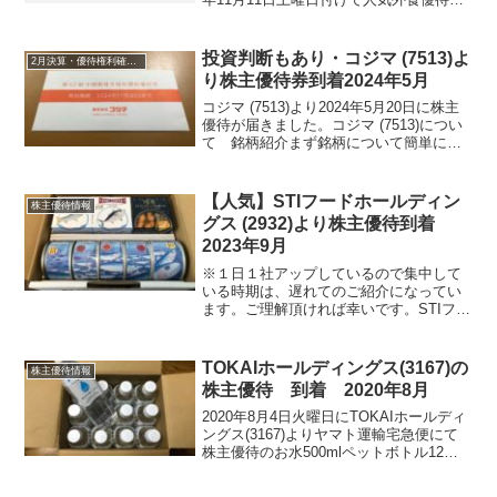
柄のクリエイト・レストランツ・ホール
ディングス(3387)より中間配当金計算書
と株主優待券が届いておりました。中間
投資判断もあり・コジマ (7513)よ
2月決算・優待権利確定銘柄
配当金は...
り株主優待券到着2024年5月
コジマ (7513)より2024年5月20日に株主
優待が届きました。コジマ (7513)につい
て 銘柄紹介まず銘柄について簡単にご
紹介いたします。コジマ (7513) は、郊外
型家電量販で経営不振により2012年ビッ
クカメラ傘下入りました。...
【人気】STIフードホールディン
株主優待情報
グス (2932)より株主優待到着
2023年9月
※１日１社アップしているので集中して
いる時期は、遅れてのご紹介になってい
ます。ご理解頂ければ幸いです。STIフー
ドホールディングス (2932)より2023年9
月16日に日本郵便 ゆうパックにて株主
優待が届きました。STIフードホールディ
TOKAIホールディングス(3167)の
株主優待情報
ン...
株主優待 到着 2020年8月
2020年8月4日火曜日にTOKAIホールディ
ングス(3167)よりヤマト運輸宅急便にて
株主優待のお水500mlペットボトル12本
が届きました。TOKAIホールディングス
(3167)から2020年6月27日土曜日に定時株