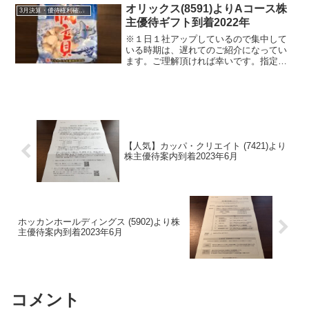
主総会の議決の案内と...
オリックス(8591)よりAコース株
3月決算・優待権利確定銘柄
主優待ギフト到着2022年
※１日１社アップしているので集中して
いる時期は、遅れてのご紹介になってい
ます。ご理解頂ければ幸いです。指定日
にオリックス(8591)よりヤマト運輸宅急
便にて株主優待ギフトが届きました。オ
リックス(8591)について 銘柄紹介まず
銘柄について...
【人気】カッパ・クリエイト (7421)より
株主優待案内到着2023年6月
ホッカンホールディングス (5902)より株
主優待案内到着2023年6月
コメント