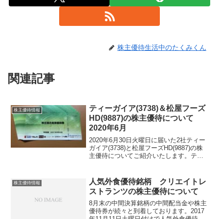
株主優待生活中のたくみくん
関連記事
ティーガイア(3738)＆松屋フーズ
株主優待情報
HD(9887)の株主優待について
2020年6月
2020年6月30日火曜日に届いた2社ティー
ガイア(3738)と松屋フーズHD(9887)の株
主優待についてご紹介いたします。ティ
ーガイア(3738)の株主優待ティーガイア
(3738)の株主優待は、オリジナルクオカ
ードとなります。100株な...
人気外食優待銘柄 クリエイトレ
株主優待情報
ストランツの株主優待について
8月末の中間決算銘柄の中間配当金や株主
優待券が続々と到着しております。2017
年11月11日土曜日付けで人気外食優待銘