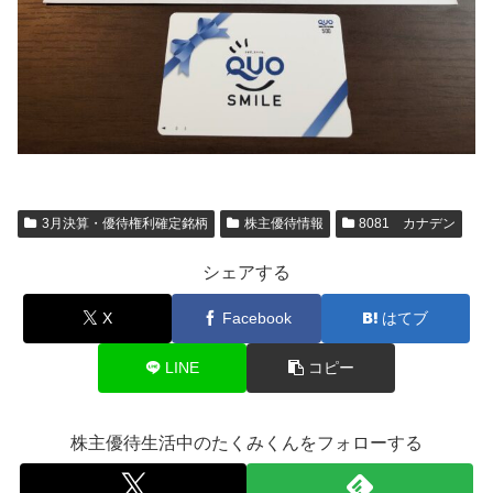
3月決算・優待権利確定銘柄
株主優待情報
8081 カナデン
シェアする
X
Facebook
はてブ
LINE
コピー
株主優待生活中のたくみくんをフォローする