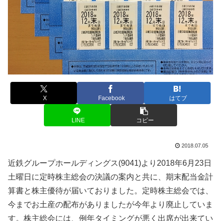
X
Facebook
はてブ
LINE
コピー
2018.07.05
近鉄グループホールディングス(9041)より2018年6月23日
土曜日に定時株主総会の決議の案内と共に、期末配当金計
算書と株主優待が届いておりました。定時株主総会では、
今までお土産の配布がありましたが今年より廃止していま
す。株主総会には、例年タイミングが悪く出席が出来てい