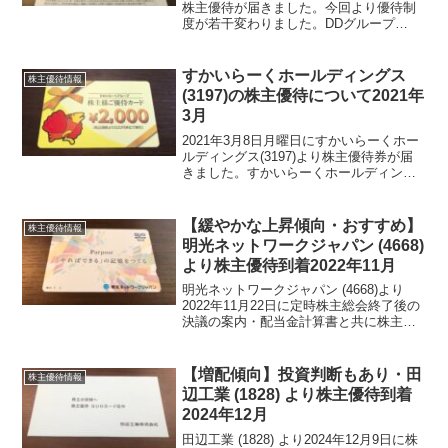
株主優待が届きました。今回より優待制
度が若干変わりました。DDグループ
(3073)について 銘柄紹介まず銘柄につ
いて簡単にご紹介いたします。DDグルー
プ (3073) は、居酒屋『わらや...
すかいらーくホールディングス
株主優待情報
(3197)の株主優待について2021年
3月
2021年3月8日月曜日にすかいらーくホー
ルディングス(3197)より株主優待券が届
きました。すかいらーくホールディング
スは、ガスト・バーミヤン・しゃぶ葉・
から好しなどを運用している会社です。
外食業界であり、新型コロナウイルスの
【緩やかな上昇傾向・おすすめ】
株主優待情報
関係で色々と...
明光ネットワークジャパン (4668)
より株主優待到着2022年11月
明光ネットワークジャパン (4668)より
2022年11月22日に定時株主総会終了後の
決議の案内・配当金計算書と共に株主優
待が届きました。明光ネットワークジャ
パン (4668)について 銘柄紹介まず銘柄
について簡単にご紹介いたします。明光
【増配傾向】投資判断もあり・田
株主優待情報
ネ...
辺工業 (1828) より株主優待到着
2024年12月
田辺工業 (1828) より2024年12月9日に株