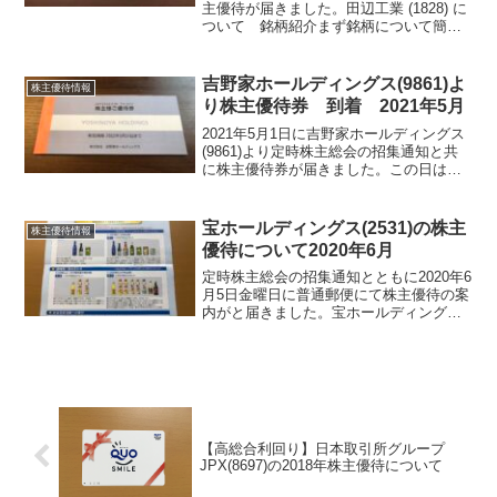
主優待が届きました。田辺工業 (1828) に
ついて 銘柄紹介まず銘柄について簡単
にご紹介いたします。田辺工業 (1828)
は、化学プラントを主体とする中堅総合
プラント工事会社です。関東...
吉野家ホールディングス(9861)よ
株主優待情報
り株主優待券 到着 2021年5月
2021年5月1日に吉野家ホールディングス
(9861)より定時株主総会の招集通知と共
に株主優待券が届きました。この日は、2
月末決算銘柄の株主総会の招集通知が6
社、DCMホールディングス(3050)・SFP
ホールディングス(3198)・ソーバ...
宝ホールディングス(2531)の株主
株主優待情報
優待について2020年6月
定時株主総会の招集通知とともに2020年6
月5日金曜日に普通郵便にて株主優待の案
内がと届きました。宝ホールディングス
(2531)新規購入銘柄となっております。
株主優待は、100株以上と1000株以上で
量が異なります。100株以上は、1000...
【高総合利回り】日本取引所グループ
JPX(8697)の2018年株主優待について