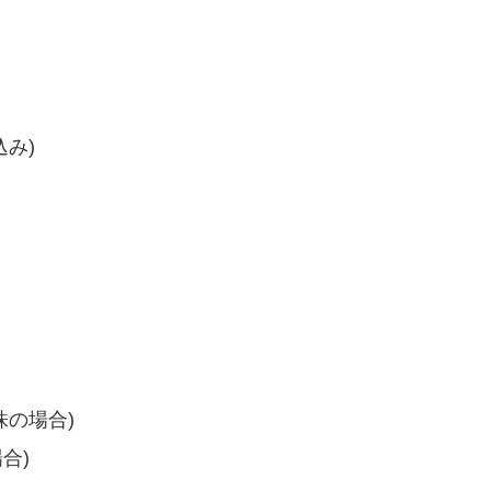
込み)
株の場合)
合)