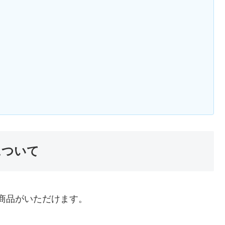
】
待について
自社商品がいただけます。