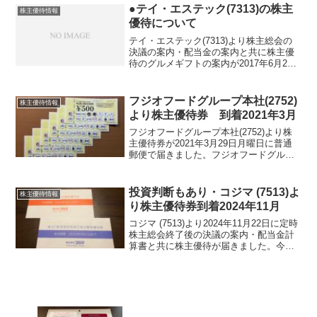
(5821)について 銘柄紹介まず銘柄につ...
●テイ・エステック(7313)の株主
株主優待情報
優待について
テイ・エステック(7313)より株主総会の
決議の案内・配当金の案内と共に株主優
待のグルメギフトの案内が2017年6月26
日月曜日付で届いておりました。金額と
しては3000円相当です。内容は若干変わ
り、選択肢は16です。申し込み期限は９
フジオフードグループ本社(2752)
株主優待情報
月8日...
より株主優待券 到着2021年3月
フジオフードグループ本社(2752)より株
主優待券が2021年3月29日月曜日に普通
郵便で届きました。フジオフードグルー
プ本社(2752)の株主優待の選択肢につい
て2021年1月30日土曜日にフジオフード
グループ本社(2752)より普通郵便...
投資判断もあり・コジマ (7513)よ
株主優待情報
り株主優待券到着2024年11月
コジマ (7513)より2024年11月22日に定時
株主総会終了後の決議の案内・配当金計
算書と共に株主優待が届きました。今期
期末配当金は、16円でした。コジマ
(7513) について 銘柄紹介まず銘柄につ
いて簡単にご紹介いたします。コジマ ...