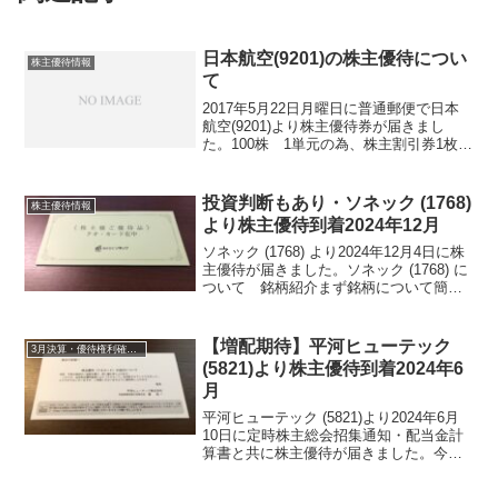
日本航空(9201)の株主優待につい
株主優待情報
て
2017年5月22日月曜日に普通郵便で日本
航空(9201)より株主優待券が届きまし
た。100株 1単元の為、株主割引券1枚で
す。有効期間は、2017年6月1日から2018
年5月31日までの搭乗分となります。1年
間有効ですが届いてすぐに利用で...
投資判断もあり・ソネック (1768)
株主優待情報
より株主優待到着2024年12月
ソネック (1768) より2024年12月4日に株
主優待が届きました。ソネック (1768) に
ついて 銘柄紹介まず銘柄について簡単
にご紹介いたします。ソネック (1768)
は、兵庫県（東播磨）を地盤とする民間
建築中心の中堅ゼネコンです...
【増配期待】平河ヒューテック
3月決算・優待権利確定銘柄
(5821)より株主優待到着2024年6
月
平河ヒューテック (5821)より2024年6月
10日に定時株主総会招集通知・配当金計
算書と共に株主優待が届きました。今期
期末配当金は、18円となりました。年間
配当金は36円です。平河ヒューテック