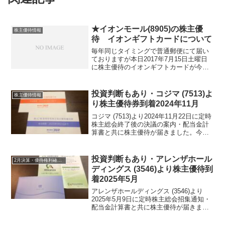
★イオンモール(8905)の株主優
株主優待情報
待 イオンギフトカードについて
毎年同じタイミングで普通郵便にて届い
ておりますが本日2017年7月15日土曜日
に株主優待のイオンギフトカードが今年
も届きました。選択したのは、イオンギ
フトカード3000円分です。プリペイド式
のイオングループ商品券って感じです。
投資判断もあり・コジマ (7513)よ
株主優待情報
【イオンモール...
り株主優待券到着2024年11月
コジマ (7513)より2024年11月22日に定時
株主総会終了後の決議の案内・配当金計
算書と共に株主優待が届きました。今期
期末配当金は、16円でした。コジマ
(7513) について 銘柄紹介まず銘柄につ
いて簡単にご紹介いたします。コジマ ...
投資判断もあり・アレンザホール
2月決算・優待権利確定銘柄
ディングス (3546)より株主優待到
着2025年5月
アレンザホールディングス (3546)より
2025年5月9日に定時株主総会招集通知・
配当金計算書と共に株主優待が届きまし
た。今期期末配当金は、１９円でした。
アレンザホールディングス (3546)につい