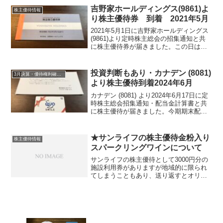
て 銘柄紹介まず銘柄について簡単にご
吉野家ホールディングス(9861)よ
株主優待情報
紹介...
り株主優待券 到着 2021年5月
2021年5月1日に吉野家ホールディングス
(9861)より定時株主総会の招集通知と共
に株主優待券が届きました。この日は、2
月末決算銘柄の株主総会の招集通知が6
社、DCMホールディングス(3050)・SFP
ホールディングス(3198)・ソーバ...
投資判断もあり・カナデン (8081)
3月決算・優待権利確定銘柄
より株主優待到着2024年6月
カナデン (8081) より2024年6月17日に定
時株主総会招集通知・配当金計算書と共
に株主優待が届きました。今期期末配当
金は、29円でした。年間配当金は、53円
でした。カナデン (8081) について 銘柄
紹介まず銘柄について簡単にご紹...
★サンライフの株主優待金粉入り
株主優待情報
スパークリングワインについて
サンライフの株主優待として3000円分の
施設利用券がありますが地域的に限られ
てしまうこともあり、送り返すとオリジ
ナル金粉入りスパークリングを送ってく
れますが2017年7月27日木曜日に佐川急
便にて届きました。製造はアサヒグルー
プホールディン...