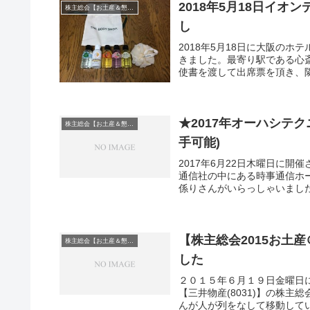
2018年5月18日イオ
株主総会【お土産＆懇談会】巡り
し
2018年5月18日に大阪の
きました。最寄り駅である心
使書を渡して出席票を頂き、隣
★2017年オーハシテ
株主総会【お土産＆懇談会】巡り
手可能)
2017年6月22日木曜日に
通信社の中にある時事通信ホ
係りさんがいらっしゃいました
【株主総会2015お土産
株主総会【お土産＆懇談会】巡り
した
２０１５年６月１９日金曜日
【三井物産(8031)】の株
んが人が列をなして移動してい