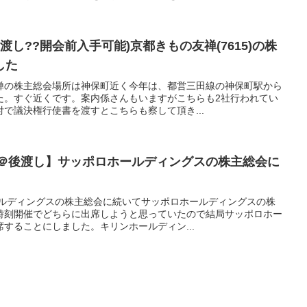
後渡し??開会前入手可能)京都きもの友禅(7615)の株
した
禅の株主総会場所は神保町近く今年は、都営三田線の神保町駅から
た。すぐ近くです。案内係さんもいますがこちらも2社行われてい
で議決権行使書を渡すとこちらも察して頂き...
産＠後渡し】サッポロホールディングスの株主総会に
ールディングスの株主総会に続いてサッポロホールディングスの株
時刻開催でどちらに出席しようと思っていたので結局サッポロホー
することにしました。キリンホールディン...