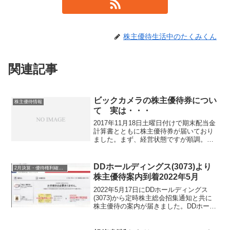
株主優待生活中のたくみくん
関連記事
ビックカメラの株主優待券につい
株主優待情報
て 実は・・・
2017年11月18日土曜日付けで期末配当金
計算書とともに株主優待券が届いており
ました。まず、経営状態ですが順調。新
店舗やインターネット通販の拡大等で売
上高が前期比101.5％の7906億円となり、
下半期は、増益であったものの上半期の
DDホールディングス(3073)より
2月決算・優待権利確定銘柄
消費低...
株主優待案内到着2022年5月
2022年5月17日にDDホールディングス
(3073)から定時株主総会招集通知と共に
株主優待の案内が届きました。DDホール
ディングス(3073)について 銘柄紹介ま
ず銘柄について簡単にご紹介いたしま