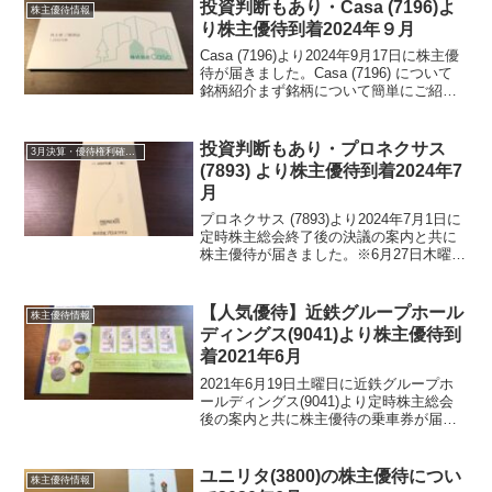
す。DDホールディングス(3073)は、居...
投資判断もあり・Casa (7196)よ
株主優待情報
り株主優待到着2024年９月
Casa (7196)より2024年9月17日に株主優
待が届きました。Casa (7196) について
銘柄紹介まず銘柄について簡単にご紹介
いたします。Casa (7196)は、家賃債務保
証独立系大手の企業です。保証人いっさ
い求めず顧客対応...
投資判断もあり・プロネクサス
3月決算・優待権利確定銘柄
(7893) より株主優待到着2024年7
月
プロネクサス (7893)より2024年7月1日に
定時株主総会終了後の決議の案内と共に
株主優待が届きました。※6月27日木曜日
が2024年の株主総会集中日で、その日に
東京から発送された郵便物が大阪に届く
のが翌々日であり、６月末に届く郵便物
【人気優待】近鉄グループホール
株主優待情報
が...
ディングス(9041)より株主優待到
着2021年6月
2021年6月19日土曜日に近鉄グループホ
ールディングス(9041)より定時株主総会
後の案内と共に株主優待の乗車券が届き
ました。近鉄グループホールディングス
(9041)について 銘柄紹介まず銘柄につ
いて簡単にご紹介いたします。近鉄グル
ユニリタ(3800)の株主優待につい
株主優待情報
ープホ...