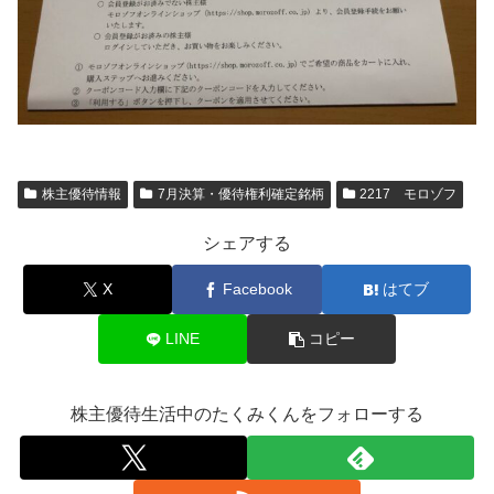
株主優待情報
7月決算・優待権利確定銘柄
2217 モロゾフ
シェアする
X
Facebook
はてブ
LINE
コピー
株主優待生活中のたくみくんをフォローする