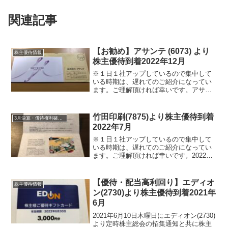
関連記事
【お勧め】アサンテ (6073) より
株主優待情報
株主優待到着2022年12月
※１日１社アップしているので集中して
いる時期は、遅れてのご紹介になってい
ます。ご理解頂ければ幸いです。アサン
テ (6073) より2022年12月5日に配当金計
算書と共に株主優待が届きました。アサ
ンテ (6073) について 銘柄紹介まず銘...
竹田印刷(7875)より株主優待到着
3月決算・優待権利確定銘柄
2022年7月
※１日１社アップしているので集中して
いる時期は、遅れてのご紹介になってい
ます。ご理解頂ければ幸いです。2022年7
月5日に竹田印刷(7875)より株主優待が届
きました。※株主総会終了後の決議の案
内・配当金計算書とは、別です。竹田印
【優待・配当高利回り】エディオ
株主優待情報
刷(787...
ン(2730)より株主優待到着2021年
6月
2021年6月10日木曜日にエディオン(2730)
より定時株主総会の招集通知と共に株主