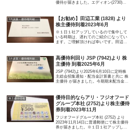
優待が届きました。エディオン(2730)つ
いて 銘柄紹介まず銘柄について簡単に
ご紹介いたします。エディオン(2730)
は、家電量販店で中部・西日本が中心
【お勧め】田辺工業 (1828) より
3月決算・優待権利確定銘柄
で...
株主優待到着2023年6月
※１日１社アップしているので集中して
いる時期は、遅れてのご紹介になってい
ます。ご理解頂ければ幸いです。田辺工
業 (1828) より2023年6月30日に定時株主
総会終了後の決議の案内・配当金計算書
と共に株主優待が届きました。田辺工業
高優待利回り JSP (7942)より 株
3月決算・優待権利確定銘柄
(18...
主優待 到着2025年6月
JSP (7942)より2025年6月10日に定時株
主総会招集通知・配当金計算書と共に 株
主優待 が届きました。今期期末配当金
は、40円でした。JSP (7942)について
銘柄紹介まず銘柄について簡単にご紹介
いたします。JSP (7942...
優待目的ならアリ・フジオフード
株主優待情報
グループ本社 (2752)より株主優待
券到着2023年11月
フジオフードグループ本社 (2752) より
2023年11月14日に普通郵便にて株主優待
券が届きました。※１日１社アップして
いるので集中している時期は、遅れての
ご紹介になっています。ご理解頂ければ