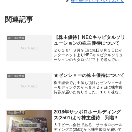
株主優待生活中のたくみくん
関連記事
【株主優待】NECキャピタルソリ
株主優待情報
ューションの株主優待について
２０１６年８月９日に先日８月３日にイ
ンターネットよりNECキャピタルソリュ
ーションのカタログギフトで選んでいた
ものがゆうパックにて届きました。２～
３週間後ということでしたが１週間で届
くとは早いですね選んだのはカレー４食
★ゼンショーの株主優待について
株主優待情報
セットです。チキンカレ...
株主総会でお土産も頂けたゼンショーホ
ールディングスから６月２７日に株主優
待券が届いたおりました。１００株なの
で５００円券が２枚で１０００円分で
す。有効期限は半年後となる１２月末で
す。私はよく、はま寿司で利用していま
す。平日は１皿９０円で６皿...
2018年サッポロホールディング
株主優待情報
ス(2501)より株主優待 到着!!
大手ビール会社である、サッポロホール
ディングス(2501)から株主優待が届いて