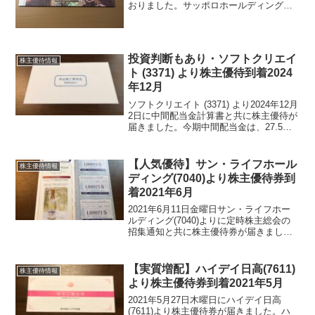
おりました。サッポロホールディングス
は、サッポロビールの会社ですね。以前
は、株主総会でもお土産を頂くことが出
来た銘柄ですが経営面でもいろいろとあ
り、お土産は廃止に...
投資判断もあり・ソフトクリエイ
株主優待情報
ト (3371) より株主優待到着2024
年12月
ソフトクリエイト (3371) より2024年12月
2日に中間配当金計算書と共に株主優待が
届きました。今期中間配当金は、27.5円
でした。ソフトクリエイト (3371) につい
て 銘柄紹介まず銘柄について簡単にご
紹介いたします。ソフトクリエ...
【人気優待】サン・ライフホール
株主優待情報
ディング(7040)より株主優待券到
着2021年6月
2021年6月11日金曜日サン・ライフホー
ルディング(7040)よりに定時株主総会の
招集通知と共に株主優待券が届きまし
た。サン・ライフホールディング(7040)
について 銘柄紹介まず銘柄について簡
単にご紹介いたします。サン・ライフホ
【実質増配】ハイデイ日高(7611)
株主優待情報
ールディ...
より株主優待券到着2021年5月
2021年5月27日木曜日にハイデイ日高
(7611)より株主優待券が届きました。ハ