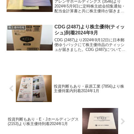
アレンザホールディングス (3546)より
2024年5月9日に定時株主総会招集通知・
配当金計算書と共に株主優待が届きまし
た。今期期末配当金は、19円で、年間38
円配当となりました。アレンザホールデ
ィングス (3546)について 銘柄紹介ま
CDG (2487)より株主優待(ティッ
株主優待情報
ず...
シュ)到着2024年9月
CDG (2487)より2024年9月12日に日本郵
便ゆうパックにて株主優待品のティッシ
ュが届きました。CDG (2487)について
銘柄紹介まず銘柄について簡単にご紹介
いたします。CDG (2487)は、販促用品で
創業して、アライアンスで...
投資判断もあり・萩原工業 (7856)より株
主優待案内到着2024年1月
投資判断もあり・E・Jホールディングス
(2153)より株主優待到着2024年1月