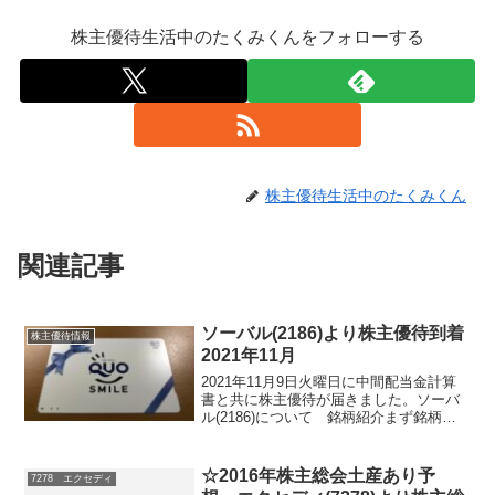
株主優待生活中のたくみくんをフォローする
株主優待生活中のたくみくん
関連記事
ソーバル(2186)より株主優待到着
株主優待情報
2021年11月
2021年11月9日火曜日に中間配当金計算
書と共に株主優待が届きました。ソーバ
ル(2186)について 銘柄紹介まず銘柄に
ついて簡単にご紹介いたします。ソーバ
ル(2186) は、組み込みソフト開発の技術
者派遣で中堅という感じです。主力顧客
☆2016年株主総会土産あり予
7278 エクセディ
のソ...