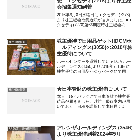
想 エクセディ(7278)より株主総
会招集通知到着
2016年6月8日水曜日にエクセディ(7278)
より株主総会招集通知が届きました。■エ
クセディ(7278)第66期定時株主総会の開
催概要日時：2016年6月28日火曜日 10
時 受付開始時間：記載無し開催場所：
本社最寄り駅：寝屋川市お土産に...
株主優待で日用品ゲット!!DCMホ
株主優待情報
ールディングス(3050)の2018年株
主優待について
ホームセンターを運営しているDCMホー
ルディングス(3050)より2018年7月3日に
株主優待の日用品がゆうパックにて届き
ました。ツイッターを見ていると既に届
いている方もいらっしゃいました。DCM
ホールディングス(3050)の株主優待につ
★日本管財の株主優待について
株主優待情報
い...
本日、ゆうパックにて日本管財の株主優
待品が届きました。以前、優待案内が届
いており、日程を調整して本日届くよう
にしておりました。選択制で選んだのは
【うどん】です。株主優待ですからそこ
そこいいものでしょう・・・・と思いき
や・・・入れ物は木ではな...
アレンザホールディングス (3546)
2月決算・優待権利確定銘柄
より株主優待到着2024年5月