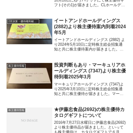
10月28日にゆうパケットにて株主優待ギ
フト(その1)が届きました。CLホールディ
ングス (4286) について 銘柄紹介まず銘
柄について簡単にご紹介いたします。CL
ホールディングス (42...
イートアンドホールディングス
2月決算・優待権利確定銘柄
(2882)より株主優待案内到着2024
年5月
イートアンドホールディングス (2882) よ
り2024年5月10日に定時株主総会招集通
知と共に株主優待案内が届きました。イ
ートアンドホールディングス (2882)につ
いて 銘柄紹介まず銘柄について簡単に
ご紹介いたします。イートアンドホー
投資判断もあり・マーキュリアホ
株主優待情報
ル...
ールディングス (7347)より株主優
待到着2025年3月
マーキュリアホールディングス (7347)よ
り2025年3月10日に定時株主総会招集通
知と共に株主優待が届きました。マーキ
ュリアホールディングス (7347)につい
て 銘柄紹介まず銘柄について簡単にご
紹介いたします。マーキュリアホールデ
★伊藤忠食品(2692)の株主優待カ
株主優待情報
ィン...
タログギフトについて
2016年7月27日水曜日に伊藤忠食品(2692)
より株主優待品が届きました。といって
も株主優待は、カタログギフトで６月中