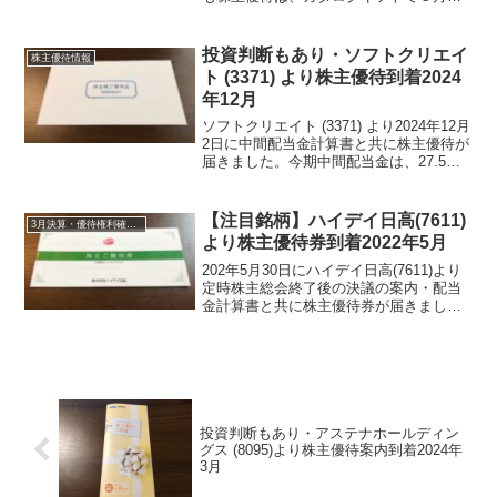
頃に届いておりましたが集中して届くた
め分散させており、本日届くように指定
していました。ヤマト運輸・クール宅急
投資判断もあり・ソフトクリエイ
株主優待情報
便にて届き...
ト (3371) より株主優待到着2024
年12月
ソフトクリエイト (3371) より2024年12月
2日に中間配当金計算書と共に株主優待が
届きました。今期中間配当金は、27.5円
でした。ソフトクリエイト (3371) につい
て 銘柄紹介まず銘柄について簡単にご
紹介いたします。ソフトクリエ...
【注目銘柄】ハイデイ日高(7611)
3月決算・優待権利確定銘柄
より株主優待券到着2022年5月
202年5月30日にハイデイ日高(7611)より
定時株主総会終了後の決議の案内・配当
金計算書と共に株主優待券が届きまし
た。ハイデイ日高(7611)について 銘柄
紹介まず銘柄について簡単にご紹介いた
します。関東を中心に展開している中華
食堂日高...
投資判断もあり・アステナホールディン
グス (8095)より株主優待案内到着2024年
3月