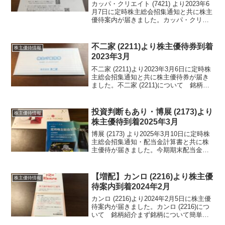
カッパ・クリエイト (7421) より2023年6
月7日に定時株主総会招集通知と共に株主
優待案内が届きました。カッパ・クリエ
イト (7421) について 銘柄紹介まず銘柄
について簡単にご紹介いたします。カッ
パ・クリエイト (7421) は、...
不二家 (2211)より株主優待券到着
株主優待情報
2023年3月
不二家 (2211)より2023年3月6日に定時株
主総会招集通知と共に株主優待券が届き
ました。不二家 (2211)について 銘柄紹
介まず銘柄について簡単にご紹介いたし
ます。不二家 (2211) は、『ミルキー』等
製菓が利益柱となっています。...
投資判断もあり・博展 (2173)より
株主優待情報
株主優待到着2025年3月
博展 (2173) より2025年3月10日に定時株
主総会招集通知・配当金計算書と共に株
主優待が届きました。今期期末配当金
は、11円でした。博展 (2173)について
銘柄紹介まず銘柄について簡単にご紹介
いたします。博展 (2173) は、...
【増配】カンロ (2216)より株主優
株主優待情報
待案内到着2024年2月
カンロ (2216)より2024年2月5日に株主優
待案内が届きました。カンロ (2216)につ
いて 銘柄紹介まず銘柄について簡単に
ご紹介いたします。カンロ (2216)は、お