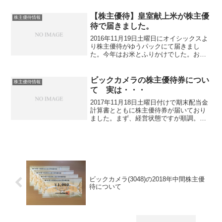
菓子メーカーで、のどアメ等キャンディ
主力となっています。三菱商事が...
【株主優待】皇室献上米が株主優
株主優待情報
待で届きました。
2016年11月19日土曜日にオイシックスよ
り株主優待がゆうパックにて届きまし
た。今年はお米とふりかけでした。お米
は2015年皇室献上米【銀のみかずき】で
す。精米日は11月7日 量は１キロです。
そして【阿蘇高菜ふりかけ】です。価格
ビックカメラの株主優待券につい
株主優待情報
を調べよう...
て 実は・・・
2017年11月18日土曜日付けで期末配当金
計算書とともに株主優待券が届いており
ました。まず、経営状態ですが順調。新
店舗やインターネット通販の拡大等で売
上高が前期比101.5％の7906億円となり、
下半期は、増益であったものの上半期の
消費低...
ビックカメラ(3048)の2018年中間株主優
待について