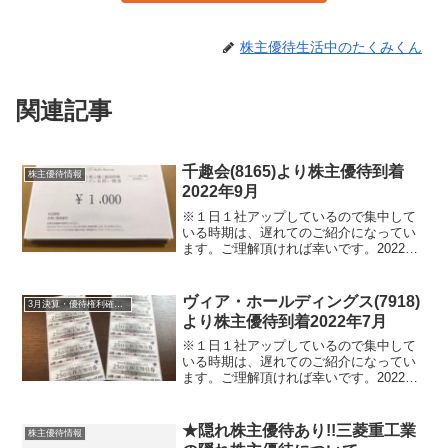
株主優待生活中のたくみくん
関連記事
千趣会(8165)より株主優待到着
株主優待情報
2022年9月
※１日１社アップしているので集中して
いる時期は、遅れてのご紹介になってい
ます。ご理解頂ければ幸いです。2022年9
月2日に千趣会(8165)より株主優待が届き
ました。千趣会(8165)について 銘柄紹
介まず銘柄について簡単にご紹介いたし
ヴィア・ホールディングス(7918)
3月決算・優待権利確定銘柄
ます...
より株主優待到着2022年7月
※１日１社アップしているので集中して
いる時期は、遅れてのご紹介になってい
ます。ご理解頂ければ幸いです。2022年7
月1日に定時株主総会終了後の決議の案内
と共に株主優待が届きました。※３月末
決算銘柄ですが、株主総会が６月29日開
★隠れ株主優待あり!!三菱重工業
株主優待情報
催で郵便の配達...