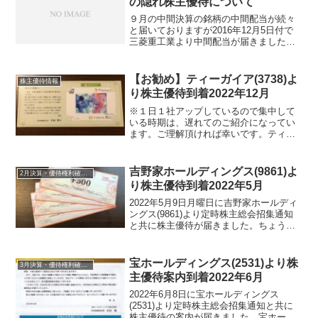
の隠れ株主優待について
９月の中間決算の銘柄の中間配当が続々
と届いておりますが2016年12月5日付で
三菱重工業より中間配当が届きました。
業績としては、少々悪いです・・・。ま
ぁ予定通りという感じですが・・・MRJ
が納入され始めれば期待できるでしょ
【お勧め】ティーガイア(3738)よ
株主優待情報
う。工場を保有して...
り株主優待到着2022年12月
※１日１社アップしているので集中して
いる時期は、遅れてのご紹介になってい
ます。ご理解頂ければ幸いです。ティー
ガイア(3738) より2022年12月7日に配当
金計算書と共に株主優待が届きました。
中間配当金は、37.5円配当でした。ティ
吉野家ホールディングス(9861)よ
2月決算・優待権利確定銘柄
ーガイ...
り株主優待到着2022年5月
2022年5月9日月曜日に吉野家ホールディ
ングス(9861)より定時株主総会招集通知
と共に株主優待が届きました。ちょうど
ゴールデンウィーク期間になり、Twitter
では、届いたというツイートがあったの
ですが、大阪なのでこのタイミングとな
宝ホールディングス(2531)より株
3月決算・優待権利確定銘柄
りま...
主優待案内到着2022年6月
2022年6月8日に宝ホールディングス
(2531)より定時株主総会招集通知と共に
株主優待の案内が届きました。宝ホール