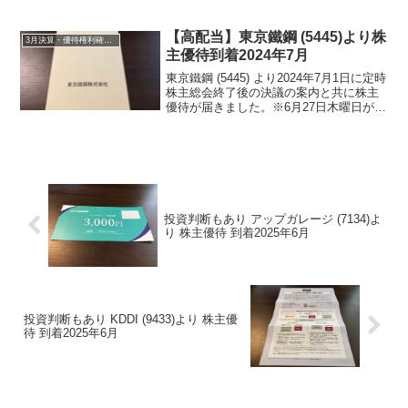
期末配当金は、15円でした。年間配当金
は、29.5円でした。※6月27日木曜日が
2024年の株主総会集中日で、その日...
【高配当】東京鐵鋼 (5445)より株
3月決算・優待権利確定銘柄
主優待到着2024年7月
東京鐵鋼 (5445) より2024年7月1日に定時
株主総会終了後の決議の案内と共に株主
優待が届きました。※6月27日木曜日が
2024年の株主総会集中日で、その日に東
京から発送された郵便物が大阪に届くの
が翌々日であり、６月末に届く郵便物が
月...
投資判断もあり アップガレージ (7134)よ
り 株主優待 到着2025年6月
投資判断もあり KDDI (9433)より 株主優
待 到着2025年6月