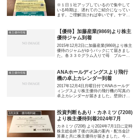
※１日１社アップしているので集中して
いる時期は、遅れてのご紹介になってい
ます。ご理解頂ければ幸いです。ヤマウ
ラ (1780)より2023年6月27日に配当金計
算書と共に株主優待案内が届きました。
ヤマウラ (1780)について 銘柄紹介まず
【優待】加藤産業(9869)より株主
株主優待情報
銘...
優待ジャム到着
2015年12月2日に加藤産業(9869)より株主
優待のジャムがゆうパックにて届きまし
た。各３３０グラム入りで苺 ブルーベ
リー オレンジマーマレードです。半年
ぐらい持ちますが一人だと十分です。
ANAホールディングスより飛行
株主優待情報
機の卓上カレンダー到着
2017年12月4日月曜日付でANAホールデ
ィングスより株主優待の飛行機の写真の
卓上カレンダーが届きました。壁掛けカ
レンダーについては、先日届いておりま
した。壁掛けカレンダーは、世界各地の
ANAが就航している地域の風景写真です
投資判断もあり・カネミツ (7208)
3月決算・優待権利確定銘柄
が卓上カレンダ...
より株主優待到着2024年7月
カネミツ (7208) より2024年7月1日に定時
株主総会終了後の決議の案内・配当金計
算書と共に株主優待が届きました。今期