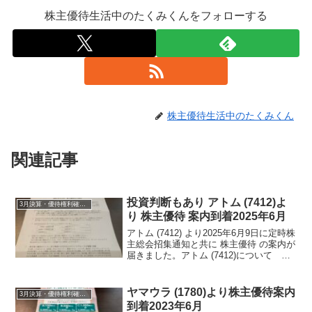
株主優待生活中のたくみくんをフォローする
株主優待生活中のたくみくん
関連記事
投資判断もあり アトム (7412)よ
3月決算・優待権利確定銘柄
り 株主優待 案内到着2025年6月
アトム (7412) より2025年6月9日に定時株
主総会招集通知と共に 株主優待 の案内が
届きました。アトム (7412)について 銘
柄紹介まず銘柄について簡単にご紹介い
たします。アトム (7412)は、ステーキ、
回転ずし中心の外食中堅の...
ヤマウラ (1780)より株主優待案内
3月決算・優待権利確定銘柄
到着2023年6月