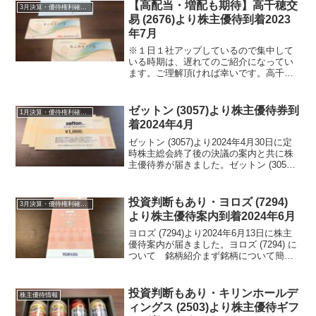
わらず安定配当です。ムロコーポレーシ
【高配当・増配も期待】高千穂交
3月決算・優待権利確定銘柄
ョン ...
易 (2676)より株主優待到着2023
年7月
※１日１社アップしているので集中して
いる時期は、遅れてのご紹介になってい
ます。ご理解頂ければ幸いです。高千穂
交易 (2676)より2023年7月3日に定時株主
総会終了後の決議の案内・配当金計算書
と共に株主優待が届きました。※株主総
ゼットン (3057)より株主優待券到
1月決算・優待権利確定銘柄
会を6月末...
着2024年4月
ゼットン (3057)より2024年4月30日に定
時株主総会終了後の決議の案内と共に株
主優待券が届きました。ゼットン (3057)
について 銘柄紹介まず銘柄について簡
単にご紹介いたします。ゼットン (3057)
は、ハワイ飲食店『アロハテーブ...
投資判断もあり・ヨロズ (7294)
3月決算・優待権利確定銘柄
より株主優待案内到着2024年6月
ヨロズ (7294)より2024年6月13日に株主
優待案内が届きました。ヨロズ (7294) に
ついて 銘柄紹介まず銘柄について簡単
にご紹介いたします。ヨロズ (7294) は、
自動車足回りの部品メーカーです。サス
ペンションは、最大手クラス...
投資判断もあり・キリンホールデ
株主優待情報
ィングス (2503)より株主優待ギフ