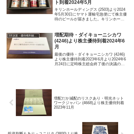
ト到着2024年5月
キリンホールディングス (2503)より2024
年5月30日にヤマト運輸宅急便にて株主優
待のビールが届きました。キリンホール
ディングス (2503) について 銘柄紹介ま
ず銘柄について簡単にご紹介いたしま
す。キリンホールディングス (250...
増配期待・ダイキョーニシカワ
3月決算・優待権利確定銘柄
(4246)より株主優待到着2024年6
月
最後の優待・ダイキョーニシカワ (4246)
より株主優待到着2023年6月より2024年6
月24日に定時株主総会終了後の決議の案
内・配当金計算書と共に株主優待が届き
ました。今期期末配当金は、17円でし
た。年間配当金は、32円です。ダイキョ
ー...
増配だか減配のリスクあり・明光ネット
ワークジャパン (4668)より株主優待到着
2023年11月
投資判断もあり・ユニリタ (3800)より株