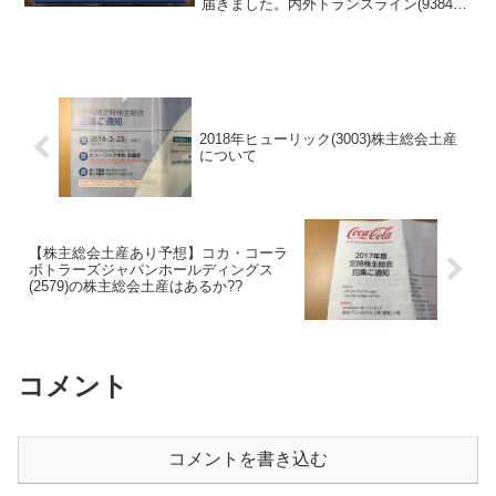
届きました。内外トランスライン(9384)
について 銘柄紹介まず銘柄について簡
単にご紹介いたします。内外トランスラ
イン(9384)は、独立系の国際海上輸出混
載...
2018年ヒューリック(3003)株主総会土産
について
【株主総会土産あり予想】コカ・コーラ
ボトラーズジャパンホールディングス
(2579)の株主総会土産はあるか??
コメント
コメントを書き込む