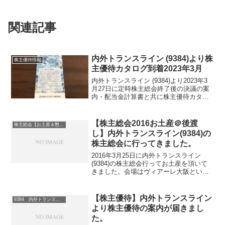
関連記事
内外トランスライン (9384)より株
株主優待情報
主優待カタログ到着2023年3月
内外トランスライン (9384)より2023年3
月27日に定時株主総会終了後の決議の案
内・配当金計算書と共に株主優待カタロ
グが届きました。内外トランスライン
(9384)について 銘柄紹介まず銘柄につ
いて簡単にご紹介いたします。内外トラ
【株主総会2016お土産＠後渡
株主総会【お土産＆懇談会】巡り
ンス...
し】内外トランスライン(9384)の
株主総会に行ってきました。
2016年3月25日に内外トランスライン
(9384)の株主総会行ってお土産を頂いて
きました。会場はヴィアーレ大阪という
所です。最寄り駅は本町です。改札及び
出口付近に案内係りさんはいらっしゃい
ませんでした。地図を頼りに会場となる
【株主優待】内外トランスライン
9384 内外トランスライン
ヴィアーレ大阪...
より株主優待の案内が届きまし
た。