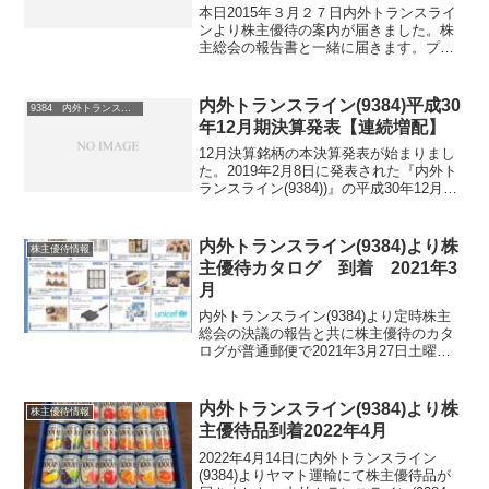
本日2015年３月２７日内外トランスライ
ンより株主優待の案内が届きました。株
主総会の報告書と一緒に届きます。プチ
カタログギフトです。選択肢はこちらで
す。ジュース・お米・調味料・おかきそ
うめん・コーヒー・洋菓子・洗剤調理道
内外トランスライン(9384)平成30
9384 内外トランスライン
具・双眼鏡食器・寄付...
年12月期決算発表【連続増配】
12月決算銘柄の本決算発表が始まりまし
た。2019年2月8日に発表された『内外ト
ランスライン(9384))』の平成30年12月期
決算の状況をお伝えいたします。内外ト
ランスライン(9384)平成30年12月期決算
(本決算)概要今期連結会計年度...
内外トランスライン(9384)より株
株主優待情報
主優待カタログ 到着 2021年3
月
内外トランスライン(9384)より定時株主
総会の決議の報告と共に株主優待のカタ
ログが普通郵便で2021年3月27日土曜日
に届きました。かなり前のこととなりま
すが株式分割で以前1単元だった人が現在
2単元となり、その名残で、100株保有者
内外トランスライン(9384)より株
株主優待情報
が15...
主優待品到着2022年4月
2022年4月14日に内外トランスライン
(9384)よりヤマト運輸にて株主優待品が