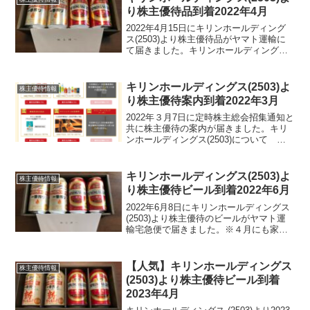
り株主優待品到着2022年4月
2022年4月15日にキリンホールディング
ス(2503)より株主優待品がヤマト運輸に
て届きました。キリンホールディングス
(2503)について 銘柄紹介まず銘柄につ
いて簡単にご紹介いたします。キリンホ
ールディングス(2503)は、皆さんご存知...
キリンホールディングス(2503)よ
株主優待情報
り株主優待案内到着2022年3月
2022年３月7日に定時株主総会招集通知と
共に株主優待の案内が届きました。キリ
ンホールディングス(2503)について 銘
柄紹介まず銘柄について簡単にご紹介い
たします。キリンホールディングス
(2503)は、皆さんご存知のキリンビール
キリンホールディングス(2503)よ
株主優待情報
の会社です...
り株主優待ビール到着2022年6月
2022年6月8日にキリンホールディングス
(2503)より株主優待のビールがヤマト運
輸宅急便で届きました。※４月にも家族
名義の分が届いております。キリンホー
ルディングス(2503)について 銘柄紹介
まず銘柄について簡単にご紹介いたしま
【人気】キリンホールディングス
株主優待情報
す。キ...
(2503)より株主優待ビール到着
2023年4月