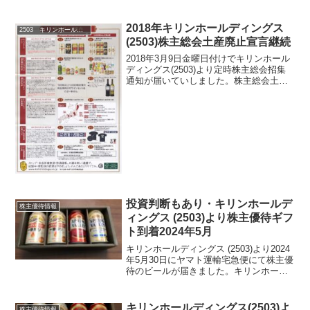
2018年キリンホールディングス
2503 キリンホールディングス
(2503)株主総会土産廃止宣言継続
2018年3月9日金曜日付けでキリンホール
ディングス(2503)より定時株主総会招集
通知が届いていしました。株主総会土産
は、2015年にあったのですが株主数激増
でそれを最後に廃止継続となっている銘
柄です。キリンホールディングス(2503)
第...
投資判断もあり・キリンホールデ
株主優待情報
ィングス (2503)より株主優待ギフ
ト到着2024年5月
キリンホールディングス (2503)より2024
年5月30日にヤマト運輸宅急便にて株主優
待のビールが届きました。キリンホール
ディングス (2503) について 銘柄紹介ま
ず銘柄について簡単にご紹介いたしま
す。キリンホールディングス (250...
キリンホールディングス(2503)よ
株主優待情報