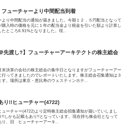
% フューチャーより中間配当到着
チャーより中間配当の通知が届きました。今期１２．５円配当となって
が購入時の価格を元に１年の配当金より税金を引いた額より計算し
ところ6.91%となりました。現...
産＠先渡し?】フューチャーアーキテクトの株主総会
月末決算の会社の株主総会の集中日となりますがフューチャーアー
に行ってきましたのでレポートいたします。株主総会召集通知は３
す。場所は東京・恵比寿のウェスティンホテ...
り!!ヒューチャー(4722)
でヒューチャー(4722)より定時株主総会招集通知が届いていしまし
!!しかも記載もあり!!となっています。現在持ち株会社となって
り、旧 ヒューチャーアーキ...