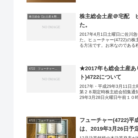
株主総会土産＠宅配 ヒ
株主総会【お土産＆懇談会】巡り
た。
2017年4月1日土曜日に佐川
た。ヒューチャー(4722)
る方法です。お米なのである程
★2017年も総会土産
4722 フューチャーアーキテクト
ト)4722について
2017年・平成29年3月11
第２８期定時株主総会招集通知
29年3月28日火曜日午前１０時
フューチャー(4722)
4722 フューチャーアーキテクト
は、2019年3月26日予