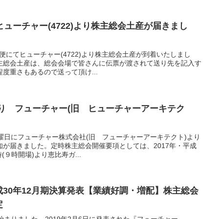
ューチャー(4722)より株主総会土産が届きまし
急便にてヒューチャー(4722)より株主総会土産が到着いたしまし
の株主総会土産は、総会会場で皆さんに伝票が渡されて送り先を記入す
度重さもあるので送って頂け...
あり フューチャー(旧 ヒューチャーアーキテク
日土曜日にフューチャー株式会社(旧 フューチャーアーキテクト)より
が届きました。定時株主総会開催要項としては、2017年・平成
(９時開場)より恵比寿ガ...
平成30年12月期決算発表【業績好調・増配】株主総会
定