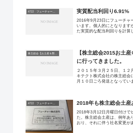
実質配当利回り6.91
4722 フューチャーアーキテクト
2016年9月23日にフュー
います。個人的にとなります
た実質的な配当利回りを計算した
【株主総会2015お土
株主総会【お土産＆懇談会】巡り
に行ってきました。
２０１５年３月２５日、１２
キテクト株式会社の株主総会
月１０日ごろ発送となっていま
2018年も株主総会土産あ
4722 フューチャーアーキテクト
2018年3月12日月曜日付け
た。株主総会土産は、例年あり
おり、それに伴う社名変更があ